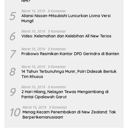
NMI?
5
Maret 16, 2019
0 Komentar
Aliansi Nissan-Mitsubishi Luncurkan Livina Versi
Mungil
6
Maret 16, 2019
0 Komentar
Video: Kelemahan dan Kelebihan All New Terios
7
Maret 16, 2019
0 Komentar
Prabowo Resmikan Kantor DPD Gerindra di Banten
8
Maret 16, 2019
0 Komentar
14 Tahun Terbunuhnya Munir, Polri Didesak Bentuk
Tim Khusus
9
Maret 16, 2019
0 Komentar
2 Hari Hilang, Nelayan Tewas Mengambang di
Pantai Cipalawah Garut
10
Maret 16, 2019
0 Komentar
Menag Kecam Penembakan di New Zealand: Tak
Berperikemanusiaan!