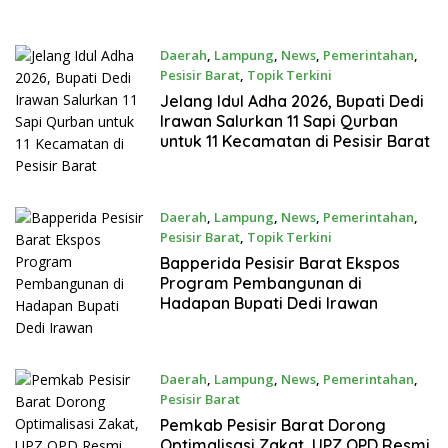
19 Tahun
Non Tunai
Daerah
,
Lampung
,
News
,
Pemerintahan
,
Pesisir Barat
,
Topik Terkini
Mei 24, 2026
Jelang Idul Adha 2026, Bupati Dedi
Irawan Salurkan 11 Sapi Qurban
untuk 11 Kecamatan di Pesisir Barat
Daerah
,
Lampung
,
News
,
Pemerintahan
,
Pesisir Barat
,
Topik Terkini
Mei 19, 2026
Bapperida Pesisir Barat Ekspos
Program Pembangunan di
Hadapan Bupati Dedi Irawan
Daerah
,
Lampung
,
News
,
Pemerintahan
,
Pesisir Barat
Mei 4, 2026
Pemkab Pesisir Barat Dorong
Optimalisasi Zakat, UPZ OPD Resmi