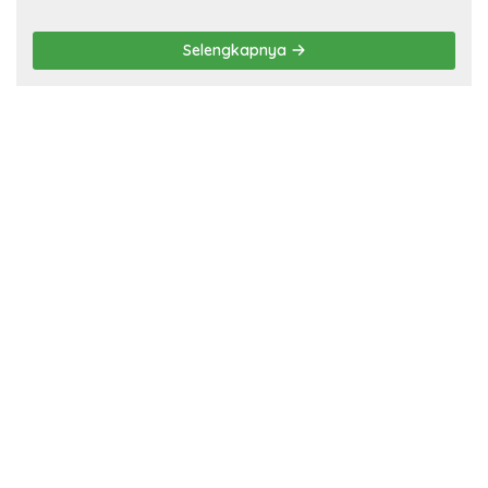
Penyandang Disabilitas,
Pelaku Ditangkap
Selengkapnya