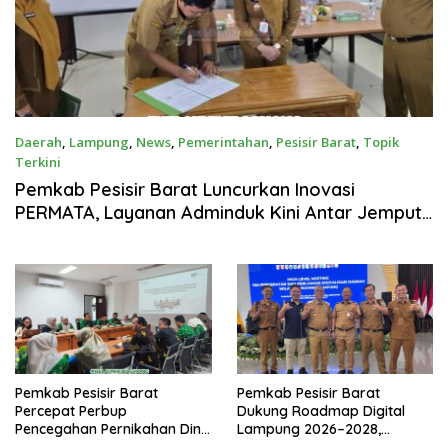
Daerah
,
Lampung
,
News
,
Pemerintahan
,
Pesisir Barat
,
Topik
Terkini
Juni 30, 2026
Pemkab Pesisir Barat Luncurkan Inovasi
PERMATA, Layanan Adminduk Kini Antar Jemput
ke Masyarakat
Pemkab Pesisir Barat
Pemkab Pesisir Barat
Percepat Perbup
Dukung Roadmap Digital
Pencegahan Pernikahan Dini,
Lampung 2026–2028,
Lindungi Anak di Bawah Usia
Transaksi Daerah Bakal Full