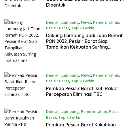
Dibentuk
Daerah
,
Lampung
,
News
,
Pemerintahan
,
Pesisir Barat
,
Topik Terkini
April 15, 2026
Dukung Lampung Jadi Tuan Rumah
PON 2032, Pesisir Barat Siap
Tampilkan Kekuatan Surfing
Internasional
Daerah
,
Lampung
,
News
,
Pemerintahan
,
Pesisir Barat
,
Topik Terkini
Maret 12, 2026
Pemkab Pesisir Barat Ikuti Rakor
Percepatan Eliminasi TBC
Daerah
,
Lampung
,
Pemerintahan
,
Pesisir
Barat
,
Topik Terkini
Maret 12, 2026
Pemkab Pesisir Barat Kukuhkan