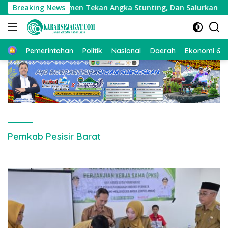
Langsung
rkuat Komitmen Tekan Angka Stunting, Dan Salurkan BLT-DD 
Breaking News
ke
konten
Beranda
Pemerintahan
Politik
Nasional
Daerah
Ekonomi & Bi
Pemkab Pesisir Barat