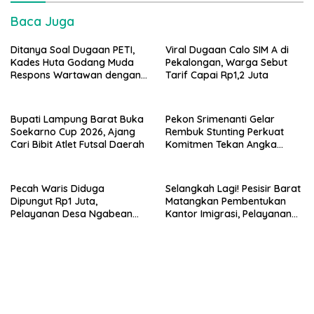
Baca Juga
Ditanya Soal Dugaan PETI,
Viral Dugaan Calo SIM A di
Kades Huta Godang Muda
Pekalongan, Warga Sebut
Respons Wartawan dengan
Tarif Capai Rp1,2 Juta
Ucapan Vulgar
Bupati Lampung Barat Buka
Pekon Srimenanti Gelar
Soekarno Cup 2026, Ajang
Rembuk Stunting Perkuat
Cari Bibit Atlet Futsal Daerah
Komitmen Tekan Angka
Stunting, Dan Salurkan BLT-
DD Tahap Kedua
Pecah Waris Diduga
Selangkah Lagi! Pesisir Barat
Dipungut Rp1 Juta,
Matangkan Pembentukan
Pelayanan Desa Ngabean
Kantor Imigrasi, Pelayanan
Boja Jadi Sorotan Publik
Paspor Bakal Lebih Dekat