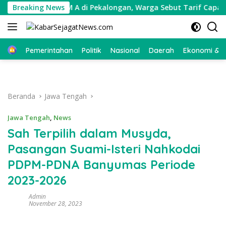
Langsung
gaan Calo SIM A di Pekalongan, Warga Sebut Tarif Capai Rp1,2 J
Breaking News
ke
konten
Beranda
Pemerintahan
Politik
Nasional
Daerah
Ekonomi & Bi
Beranda
Jawa Tengah
Jawa Tengah
,
News
Sah Terpilih dalam Musyda,
Pasangan Suami-Isteri Nahkodai
PDPM-PDNA Banyumas Periode
2023-2026
Admin
November 28, 2023