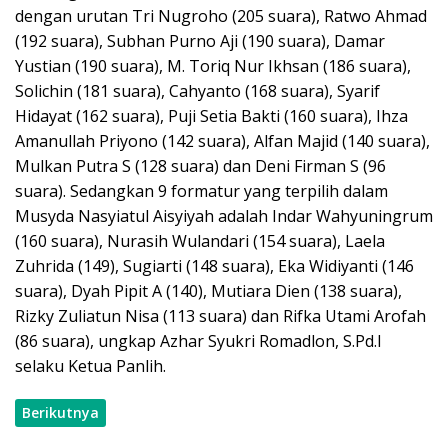
dengan urutan Tri Nugroho (205 suara), Ratwo Ahmad
(192 suara), Subhan Purno Aji (190 suara), Damar
Yustian (190 suara), M. Toriq Nur Ikhsan (186 suara),
Solichin (181 suara), Cahyanto (168 suara), Syarif
Hidayat (162 suara), Puji Setia Bakti (160 suara), Ihza
Amanullah Priyono (142 suara), Alfan Majid (140 suara),
Mulkan Putra S (128 suara) dan Deni Firman S (96
suara). Sedangkan 9 formatur yang terpilih dalam
Musyda Nasyiatul Aisyiyah adalah Indar Wahyuningrum
(160 suara), Nurasih Wulandari (154 suara), Laela
Zuhrida (149), Sugiarti (148 suara), Eka Widiyanti (146
suara), Dyah Pipit A (140), Mutiara Dien (138 suara),
Rizky Zuliatun Nisa (113 suara) dan Rifka Utami Arofah
(86 suara), ungkap Azhar Syukri Romadlon, S.Pd.I
selaku Ketua Panlih.
Berikutnya