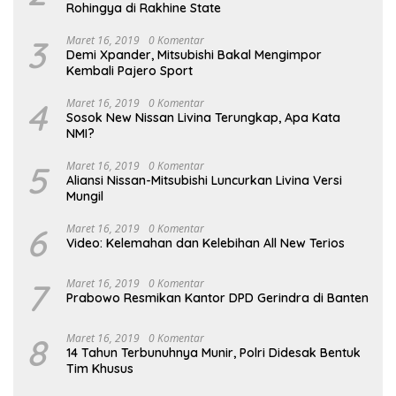
Rohingya di Rakhine State
3
Maret 16, 2019
0 Komentar
Demi Xpander, Mitsubishi Bakal Mengimpor
Kembali Pajero Sport
4
Maret 16, 2019
0 Komentar
Sosok New Nissan Livina Terungkap, Apa Kata
NMI?
5
Maret 16, 2019
0 Komentar
Aliansi Nissan-Mitsubishi Luncurkan Livina Versi
Mungil
6
Maret 16, 2019
0 Komentar
Video: Kelemahan dan Kelebihan All New Terios
7
Maret 16, 2019
0 Komentar
Prabowo Resmikan Kantor DPD Gerindra di Banten
8
Maret 16, 2019
0 Komentar
14 Tahun Terbunuhnya Munir, Polri Didesak Bentuk
Tim Khusus