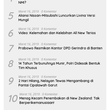
NMI?
5
Maret 16, 2019
0 Komentar
Aliansi Nissan-Mitsubishi Luncurkan Livina Versi
Mungil
6
Maret 16, 2019
0 Komentar
Video: Kelemahan dan Kelebihan All New Terios
7
Maret 16, 2019
0 Komentar
Prabowo Resmikan Kantor DPD Gerindra di Banten
8
Maret 16, 2019
0 Komentar
14 Tahun Terbunuhnya Munir, Polri Didesak Bentuk
Tim Khusus
9
Maret 16, 2019
0 Komentar
2 Hari Hilang, Nelayan Tewas Mengambang di
Pantai Cipalawah Garut
10
Maret 16, 2019
0 Komentar
Menag Kecam Penembakan di New Zealand: Tak
Berperikemanusiaan!