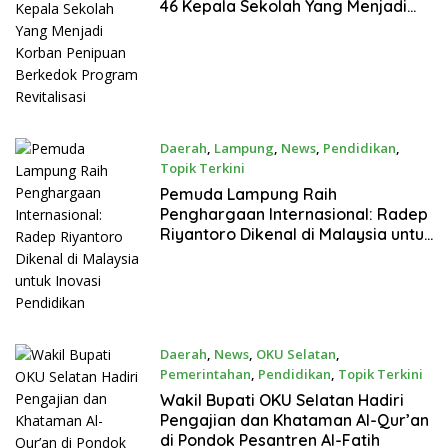
46 Kepala Sekolah Yang Menjadi
Korban Penipuan Berkedok
Program Revitalisasi
Daerah
,
Lampung
,
News
,
Pendidikan
,
Topik Terkini
November 5, 2025
Pemuda Lampung Raih
Penghargaan Internasional: Radep
Riyantoro Dikenal di Malaysia untuk
Inovasi Pendidikan
Daerah
,
News
,
OKU Selatan
,
Pemerintahan
,
Pendidikan
,
Topik Terkini
Oktober 15, 2025
Wakil Bupati OKU Selatan Hadiri
Pengajian dan Khataman Al-Qur’an
di Pondok Pesantren Al-Fatih