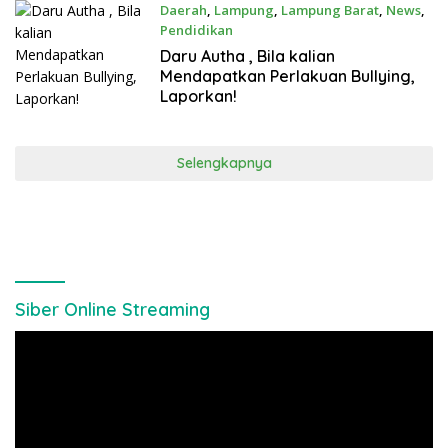
Daerah
,
Lampung
,
Lampung Barat
,
News
,
Pendidikan
Mei 19, 2025
Daru Autha , Bila kalian
Mendapatkan Perlakuan Bullying,
Laporkan!
Selengkapnya
Siber Online Streaming
Pemutar
Video