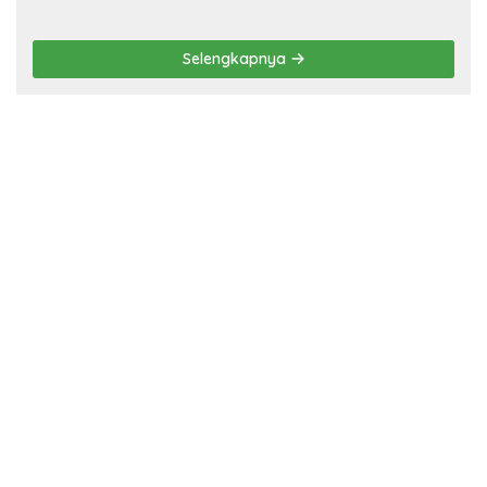
Seksual terhadap
Penyandang Disabilitas,
Pelaku Ditangkap
Selengkapnya