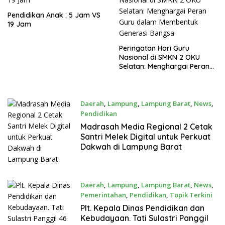
Pendidikan Anak : 5 Jam VS
19 Jam
Peringatan Hari Guru
Nasional di SMKN 2 OKU
Selatan: Menghargai Peran
Guru dalam Membentuk
Generasi Bangsa
Daerah
,
Lampung
,
Lampung Barat
,
News
,
Pendidikan
November 18, 2025
Madrasah Media Regional 2 Cetak
Santri Melek Digital untuk Perkuat
Dakwah di Lampung Barat
Daerah
,
Lampung
,
Lampung Barat
,
News
,
Pemerintahan
,
Pendidikan
,
Topik Terkini
November 13, 2025
Plt. Kepala Dinas Pendidikan dan
Kebudayaan. Tati Sulastri Panggil