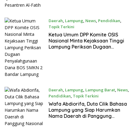
Daerah
,
Lampung
,
News
,
Pendidikan
,
Topik Terkini
September 11, 2025
Ketua Umum DPP Komite OSIS
Nasional Minta Kejaksaan Tinggi
Lampung Periksan Dugaan
Penyalahgunaan Dana BOS SMKN 2
Bandar Lampung
Daerah
,
Lampung
,
Lampung Barat
,
News
,
Pendidikan
,
Topik Terkini
Mei 20, 2025
Wafa Abdiorifa, Duta Cilik Bahasa
Lampung yang Siap Harumkan
Nama Daerah di Panggung
Nasional