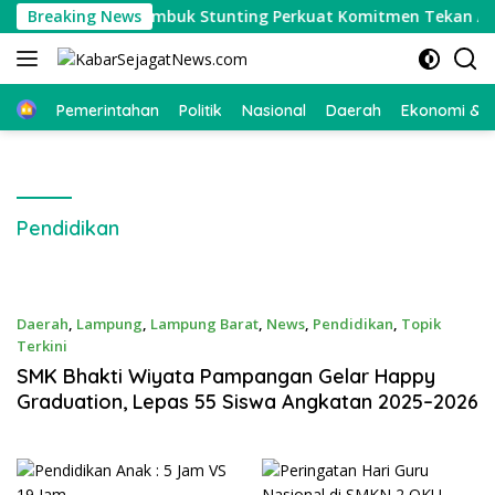
Langsung
enanti Gelar Rembuk Stunting Perkuat Komitmen Tekan Angka 
Breaking News
ke
konten
Beranda
Pemerintahan
Politik
Nasional
Daerah
Ekonomi & Bi
Pendidikan
Daerah
,
Lampung
,
Lampung Barat
,
News
,
Pendidikan
,
Topik
Terkini
April 9, 2026
SMK Bhakti Wiyata Pampangan Gelar Happy
Graduation, Lepas 55 Siswa Angkatan 2025–2026