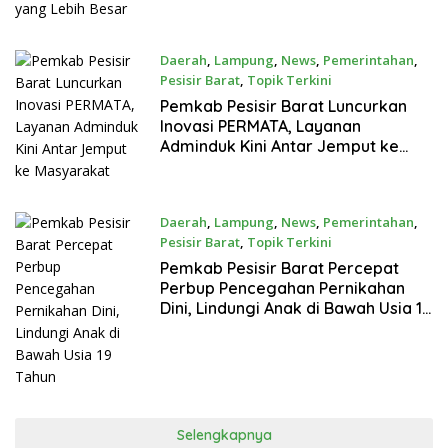
Daerah
,
Lampung
,
News
,
Pemerintahan
,
Pesisir Barat
,
Topik Terkini
Juni 30, 2026
Pemkab Pesisir Barat Luncurkan
Inovasi PERMATA, Layanan
Adminduk Kini Antar Jemput ke
Masyarakat
Daerah
,
Lampung
,
News
,
Pemerintahan
,
Pesisir Barat
,
Topik Terkini
Juni 25, 2026
Pemkab Pesisir Barat Percepat
Perbup Pencegahan Pernikahan
Dini, Lindungi Anak di Bawah Usia 19
Tahun
Selengkapnya