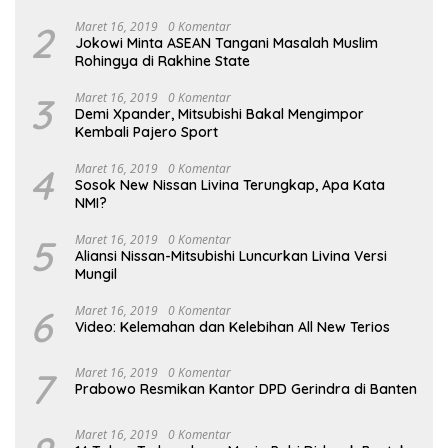
2
Maret 16, 2019
0 Komentar
Jokowi Minta ASEAN Tangani Masalah Muslim
Rohingya di Rakhine State
3
Maret 16, 2019
0 Komentar
Demi Xpander, Mitsubishi Bakal Mengimpor
Kembali Pajero Sport
4
Maret 16, 2019
0 Komentar
Sosok New Nissan Livina Terungkap, Apa Kata
NMI?
5
Maret 16, 2019
0 Komentar
Aliansi Nissan-Mitsubishi Luncurkan Livina Versi
Mungil
6
Maret 16, 2019
0 Komentar
Video: Kelemahan dan Kelebihan All New Terios
7
Maret 16, 2019
0 Komentar
Prabowo Resmikan Kantor DPD Gerindra di Banten
Maret 16, 2019
0 Komentar