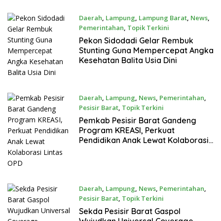
Daerah
,
Lampung
,
Lampung Barat
,
News
,
Pemerintahan
,
Topik Terkini
Juli 29, 2026
Pekon Sidodadi Gelar Rembuk
Stunting Guna Mempercepat Angka
Kesehatan Balita Usia Dini
Daerah
,
Lampung
,
News
,
Pemerintahan
,
Pesisir Barat
,
Topik Terkini
Juli 29, 2026
Pemkab Pesisir Barat Gandeng
Program KREASI, Perkuat
Pendidikan Anak Lewat Kolaborasi
Lintas OPD
Daerah
,
Lampung
,
News
,
Pemerintahan
,
Pesisir Barat
,
Topik Terkini
Juli 28, 2026
Sekda Pesisir Barat Gaspol