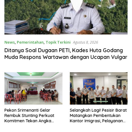
News
,
Pemerintahan
,
Topik Terkini
Agustus 8, 2026
Ditanya Soal Dugaan PETI, Kades Huta Godang
Muda Respons Wartawan dengan Ucapan Vulgar
Pekon Srimenanti Gelar
Selangkah Lagi! Pesisir Barat
Rembuk Stunting Perkuat
Matangkan Pembentukan
Komitmen Tekan Angka
Kantor Imigrasi, Pelayanan
Stunting, Dan Salurkan BLT-
Paspor Bakal Lebih Dekat
DD Tahap Kedua