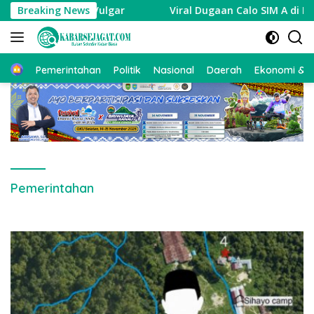
Langsung
an Ucapan Vulgar
Breaking News
Viral Dugaan Calo SIM A di Pekalonga
ke
konten
Beranda
Pemerintahan
Politik
Nasional
Daerah
Ekonomi & Bi
Pemerintahan