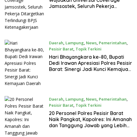
Wujudkan Universal Coverage
Jamsostek, Seluruh Pekerja
Ditargetkan Terlindungi BPJS
Ketenagakerjaan
Daerah
,
Lampung
,
News
,
Pemerintahan
,
Pesisir Barat
,
Topik Terkini
Juli 1, 2026
Hari Bhayangkara ke-80, Bupati
Dedi Irawan Apresiasi Polres Pesisir
Barat: Sinergi Jadi Kunci Kemajuan
Daerah
Daerah
,
Lampung
,
News
,
Pemerintahan
,
Pesisir Barat
,
Topik Terkini
Juni 30, 2026
20 Personel Polres Pesisir Barat
Naik Pangkat, Kapolres: Ini Amanah
dan Tanggung Jawab yang Lebih
Besar