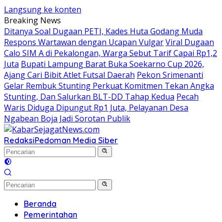
Langsung ke konten
Breaking News
Ditanya Soal Dugaan PETI, Kades Huta Godang Muda
Respons Wartawan dengan Ucapan Vulgar
Viral Dugaan
Calo SIM A di Pekalongan, Warga Sebut Tarif Capai Rp1,2
Juta
Bupati Lampung Barat Buka Soekarno Cup 2026,
Ajang Cari Bibit Atlet Futsal Daerah
Pekon Srimenanti
Gelar Rembuk Stunting Perkuat Komitmen Tekan Angka
Stunting, Dan Salurkan BLT-DD Tahap Kedua
Pecah
Waris Diduga Dipungut Rp1 Juta, Pelayanan Desa
Ngabean Boja Jadi Sorotan Publik
Redaksi
Pedoman Media Siber
Beranda
Pemerintahan