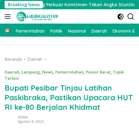
Langsung
mbuk Stunting Perkuat Komitmen Tekan Angka Stunting, Dan 
Breaking News
ke
konten
Beranda
Pemerintahan
Politik
Nasional
Daerah
Ekonomi & Bi
Beranda
Daerah
Daerah
,
Lampung
,
News
,
Pemerintahan
,
Pesisir Barat
,
Topik
Terkini
Bupati Pesibar Tinjau Latihan
Paskibraka, Pastikan Upacara HUT
RI ke-80 Berjalan Khidmat
Admin
Agustus 9, 2025