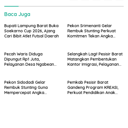
Baca Juga
Bupati Lampung Barat Buka
Pekon Srimenanti Gelar
Soekarno Cup 2026, Ajang
Rembuk Stunting Perkuat
Cari Bibit Atlet Futsal Daerah
Komitmen Tekan Angka
Stunting, Dan Salurkan BLT-
DD Tahap Kedua
Pecah Waris Diduga
Selangkah Lagi! Pesisir Barat
Dipungut Rp1 Juta,
Matangkan Pembentukan
Pelayanan Desa Ngabean
Kantor Imigrasi, Pelayanan
Boja Jadi Sorotan Publik
Paspor Bakal Lebih Dekat
Pekon Sidodadi Gelar
Pemkab Pesisir Barat
Rembuk Stunting Guna
Gandeng Program KREASI,
Mempercepat Angka
Perkuat Pendidikan Anak
Kesehatan Balita Usia Dini
Lewat Kolaborasi Lintas OPD