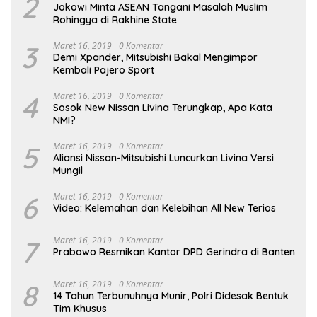
2
Jokowi Minta ASEAN Tangani Masalah Muslim
Rohingya di Rakhine State
3
Maret 16, 2019
0 Komentar
Demi Xpander, Mitsubishi Bakal Mengimpor
Kembali Pajero Sport
4
Maret 16, 2019
0 Komentar
Sosok New Nissan Livina Terungkap, Apa Kata
NMI?
5
Maret 16, 2019
0 Komentar
Aliansi Nissan-Mitsubishi Luncurkan Livina Versi
Mungil
6
Maret 16, 2019
0 Komentar
Video: Kelemahan dan Kelebihan All New Terios
7
Maret 16, 2019
0 Komentar
Prabowo Resmikan Kantor DPD Gerindra di Banten
8
Maret 16, 2019
0 Komentar
14 Tahun Terbunuhnya Munir, Polri Didesak Bentuk
Tim Khusus