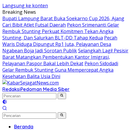
Langsung ke konten
Breaking News
Bupati Lampung Barat Buka Soekarno Cup 2026, Ajang
Cari Bibit Atlet Futsal Daerah
Pekon Srimenanti Gelar
Rembuk Stunting Perkuat Komitmen Tekan Angka
Stunting, Dan Salurkan BLT-DD Tahap Kedua
Pecah
Waris Diduga Dipungut Rp1 Juta, Pelayanan Desa
Ngabean Boja Jadi Sorotan Publik
Selangkah Lagi! Pesisir
Barat Matangkan Pembentukan Kantor Imigrasi,
Pelayanan Paspor Bakal Lebih Dekat
Pekon Sidodadi
Gelar Rembuk Stunting Guna Mempercepat Angka
Kesehatan Balita Usia Dini
Redaksi
Pedoman Media Siber
Beranda