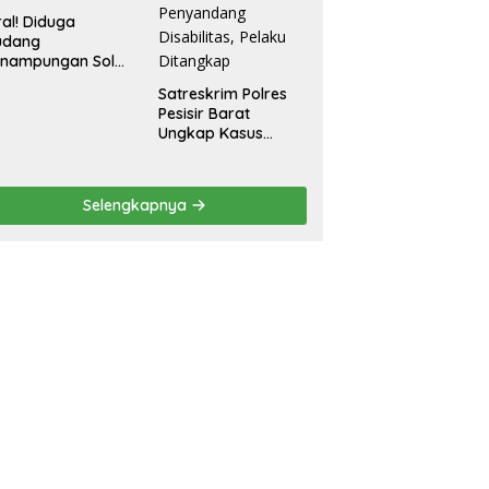
ral! Diduga
udang
enampungan Solar
egal Ditemukan di
Satreskrim Polres
radadi Tegal
Pesisir Barat
Ungkap Kasus
Dugaan Kekerasan
Seksual terhadap
Penyandang
Selengkapnya
Disabilitas, Pelaku
Ditangkap