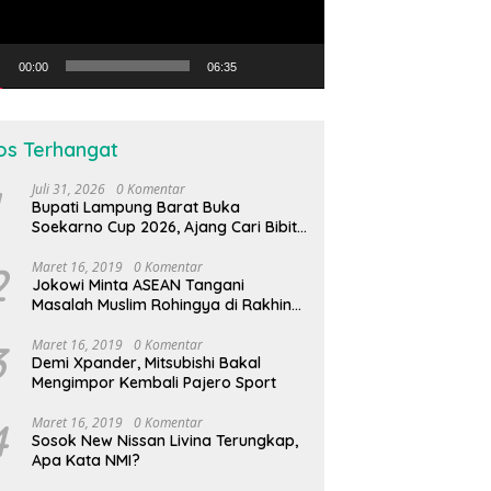
00:00
06:35
os Terhangat
Juli 31, 2026
0 Komentar
Bupati Lampung Barat Buka
Soekarno Cup 2026, Ajang Cari Bibit
Atlet Futsal Daerah
2
Maret 16, 2019
0 Komentar
Jokowi Minta ASEAN Tangani
Masalah Muslim Rohingya di Rakhine
State
3
Maret 16, 2019
0 Komentar
Demi Xpander, Mitsubishi Bakal
Mengimpor Kembali Pajero Sport
4
Maret 16, 2019
0 Komentar
Sosok New Nissan Livina Terungkap,
Apa Kata NMI?