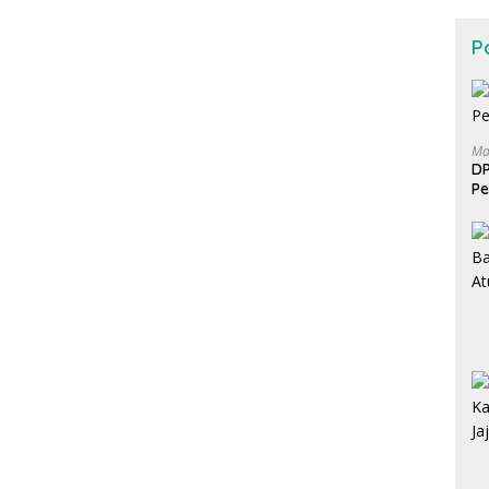
Po
Ma
DP
Pe