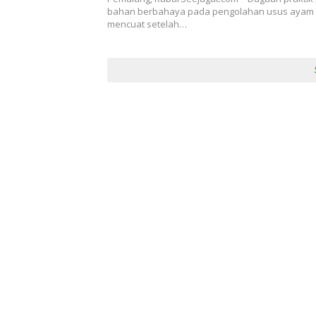
Pembuangan Limbah ke Sungai
bahan berbahaya pada pengolahan usus ayam 
mencuat setelah…