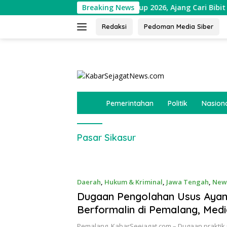
Langsung
 Barat Buka Soekarno Cup 2026, Ajang Cari Bibit Atlet Futsal 
Breaking News
ke
konten
Redaksi
Pedoman Media Siber
tutup
B
Pemerintahan
Politik
Nasion
e
r
a
Pasar Sikasur
n
d
a
Daerah
,
Hukum & Kriminal
,
Jawa Tengah
,
New
April 23, 2026
Dugaan Pengolahan Usus Aya
Berformalin di Pemalang, Medi
Temukan Gudang Tanpa Izin da
Pemalang, KabarSeejagat.com – Dugaan prakti