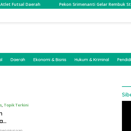
Daerah
Pekon Srimenanti Gelar Rembuk Stunting Perku
al
Daerah
Ekonomi & Bisnis
Hukum & Kriminal
Pendid
Sib
Pem
s
,
Topik Terkini
Vide
m
a
n
k penggunaan