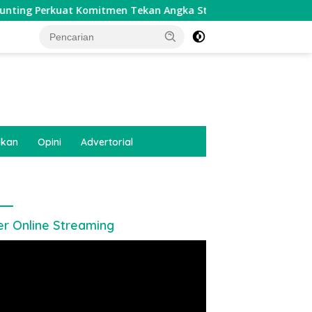
at Komitmen Tekan Angka Stunting, Dan Salurkan BLT-DD Taha
tutup
ikan
Opini
Advertorial
er Online Streaming
utar
o