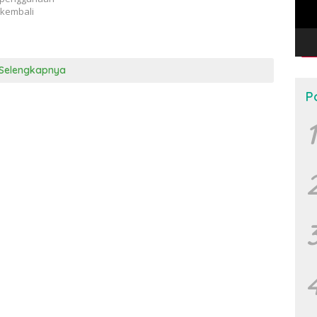
kembali
Selengkapnya
P
1