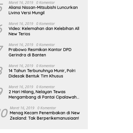
5
Maret 16, 2019
0 Komentar
Aliansi Nissan-Mitsubishi Luncurkan
Livina Versi Mungil
6
Maret 16, 2019
0 Komentar
Video: Kelemahan dan Kelebihan All
New Terios
7
Maret 16, 2019
0 Komentar
Prabowo Resmikan Kantor DPD
Gerindra di Banten
8
Maret 16, 2019
0 Komentar
14 Tahun Terbunuhnya Munir, Polri
Didesak Bentuk Tim Khusus
9
Maret 16, 2019
0 Komentar
2 Hari Hilang, Nelayan Tewas
Mengambang di Pantai Cipalawah
Garut
10
Maret 16, 2019
0 Komentar
Menag Kecam Penembakan di New
Zealand: Tak Berperikemanusiaan!