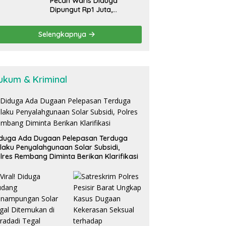
Pecah Waris Diduga
Dipungut Rp1 Juta,
Pelayanan Desa Ngabean
Boja Jadi Sorotan Publik
Selengkapnya
ukum & Kriminal
duga Ada Dugaan Pelepasan Terduga
laku Penyalahgunaan Solar Subsidi,
lres Rembang Diminta Berikan Klarifikasi