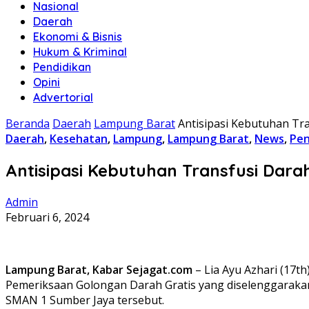
Nasional
Daerah
Ekonomi & Bisnis
Hukum & Kriminal
Pendidikan
Opini
Advertorial
Beranda
Daerah
Lampung Barat
Antisipasi Kebutuhan Tr
Daerah
,
Kesehatan
,
Lampung
,
Lampung Barat
,
News
,
Pen
Antisipasi Kebutuhan Transfusi Dar
Admin
Februari 6, 2024
Lampung Barat, Kabar Sejagat.com
– Lia Ayu Azhari (17t
Pemeriksaan Golongan Darah Gratis yang diselenggarakan 
SMAN 1 Sumber Jaya tersebut.