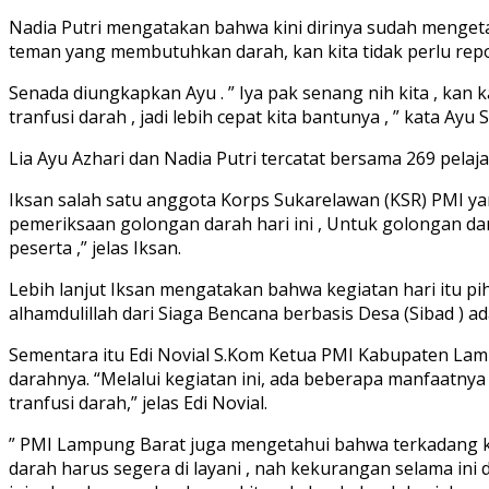
Nadia Putri mengatakan bahwa kini dirinya sudah mengetah
teman yang membutuhkan darah, kan kita tidak perlu repo
Senada diungkapkan Ayu . ” Iya pak senang nih kita , k
tranfusi darah , jadi lebih cepat kita bantunya , ” kata Ay
Lia Ayu Azhari dan Nadia Putri tercatat bersama 269 pela
Iksan salah satu anggota Korps Sukarelawan (KSR) PMI yan
pemeriksaan golongan darah hari ini , Untuk golongan dara
peserta ,” jelas Iksan.
Lebih lanjut Iksan mengatakan bahwa kegiatan hari itu p
alhamdulillah dari Siaga Bencana berbasis Desa (Sibad ) ad
Sementara itu Edi Novial S.Kom Ketua PMI Kabupaten La
darahnya. “Melalui kegiatan ini, ada beberapa manfaatn
tranfusi darah,” jelas Edi Novial.
” PMI Lampung Barat juga mengetahui bahwa terkadang ke
darah harus segera di layani , nah kekurangan selama ini d