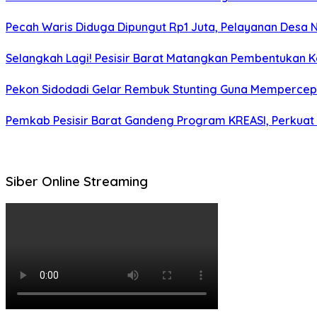
Pecah Waris Diduga Dipungut Rp1 Juta, Pelayanan Desa N
Selangkah Lagi! Pesisir Barat Matangkan Pembentukan Ka
Pekon Sidodadi Gelar Rembuk Stunting Guna Mempercepat
Pemkab Pesisir Barat Gandeng Program KREASI, Perkuat 
Siber Online Streaming