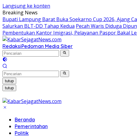
Langsung ke konten
Breaking News
Bupati Lampung Barat Buka Soekarno Cup 2026, Ajang Cari
Salurkan BLT-DD Tahap Kedua
Pecah Waris Diduga Dipung
Pembentukan Kantor Imigrasi, Pelayanan Paspor Bakal Le
Redaksi
Pedoman Media Siber
tutup
tutup
Beranda
Pemerintahan
Politik