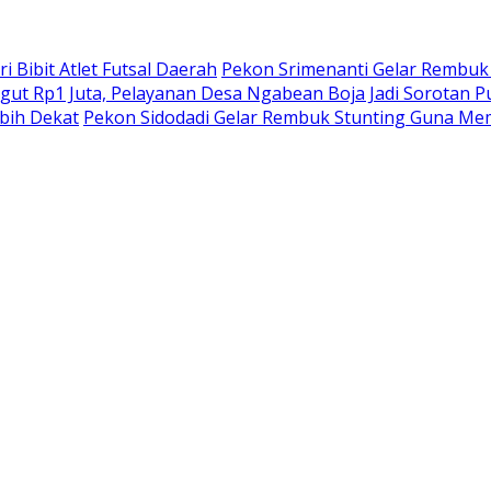
 Bibit Atlet Futsal Daerah
Pekon Srimenanti Gelar Rembuk
ut Rp1 Juta, Pelayanan Desa Ngabean Boja Jadi Sorotan Pu
bih Dekat
Pekon Sidodadi Gelar Rembuk Stunting Guna Mem