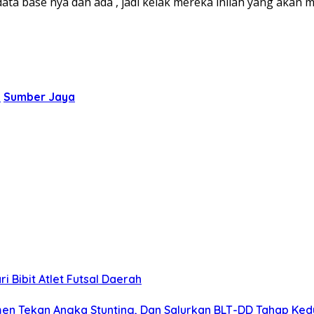
data base nya dah ada , jadi kelak mereka inilah yang akan m
a
Sumber Jaya
 Bibit Atlet Futsal Daerah
men Tekan Angka Stunting, Dan Salurkan BLT-DD Tahap Ke