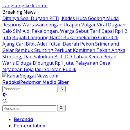
Langsung ke konten
Breaking News
Ditanya Soal Dugaan PETI, Kades Huta Godang Muda
Respons Wartawan dengan Ucapan Vulgar
Viral Dugaan
Calo SIM A di Pekalongan, Warga Sebut Tarif Capai Rp1,2
Juta
Bupati Lampung Barat Buka Soekarno Cup 2026,
Ajang Cari Bibit Atlet Futsal Daerah
Pekon Srimenanti
Gelar Rembuk Stunting Perkuat Komitmen Tekan Angka
Stunting, Dan Salurkan BLT-DD Tahap Kedua
Pecah
Waris Diduga Dipungut Rp1 Juta, Pelayanan Desa
Ngabean Boja Jadi Sorotan Publik
Redaksi
Pedoman Media Siber
Beranda
Pemerintahan