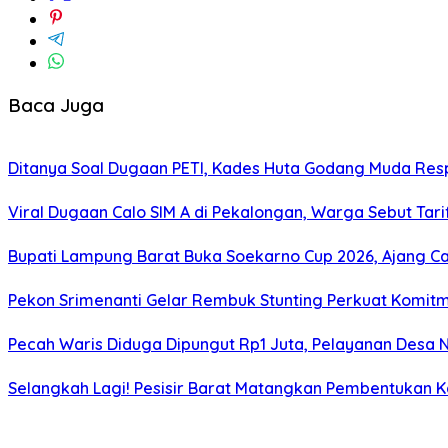
Baca Juga
Ditanya Soal Dugaan PETI, Kades Huta Godang Muda Re
Viral Dugaan Calo SIM A di Pekalongan, Warga Sebut Tari
Bupati Lampung Barat Buka Soekarno Cup 2026, Ajang Cari
Pekon Srimenanti Gelar Rembuk Stunting Perkuat Komit
Pecah Waris Diduga Dipungut Rp1 Juta, Pelayanan Desa N
Selangkah Lagi! Pesisir Barat Matangkan Pembentukan Ka