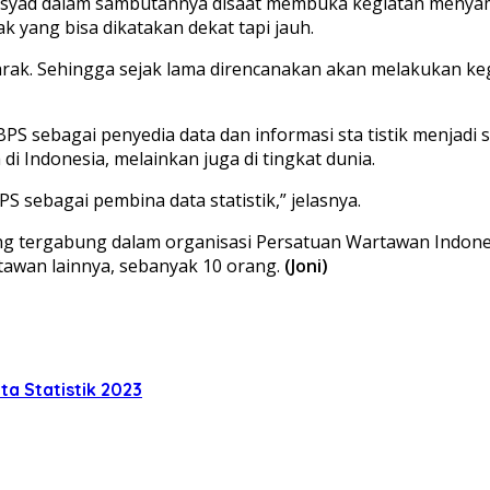
 Arsyad dalam sambutannya disaat membuka kegiatan meny
k yang bisa dikatakan dekat tapi jauh.
rak. Sehingga sejak lama direncanakan akan melakukan keg
i BPS sebagai penyedia data dan informasi sta tistik menj
 di Indonesia, melainkan juga di tingkat dunia.
 sebagai pembina data statistik,” jelasnya.
yang tergabung dalam organisasi Persatuan Wartawan Indone
rtawan lainnya, sebanyak 10 orang.
(Joni)
a Statistik 2023