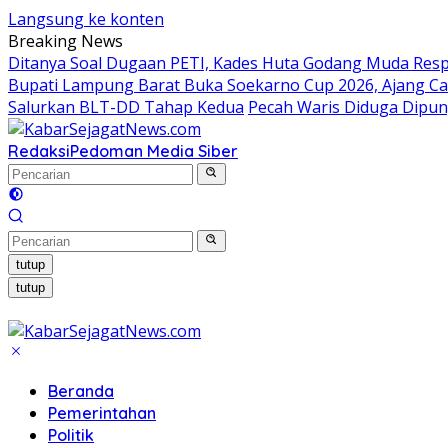
Langsung ke konten
Breaking News
Ditanya Soal Dugaan PETI, Kades Huta Godang Muda Res
Bupati Lampung Barat Buka Soekarno Cup 2026, Ajang Cari
Salurkan BLT-DD Tahap Kedua
Pecah Waris Diduga Dipung
Redaksi
Pedoman Media Siber
tutup
tutup
Beranda
Pemerintahan
Politik