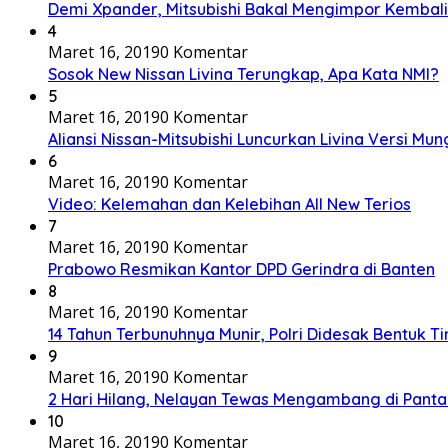
Demi Xpander, Mitsubishi Bakal Mengimpor Kembali
4
Maret 16, 2019
0 Komentar
Sosok New Nissan Livina Terungkap, Apa Kata NMI?
5
Maret 16, 2019
0 Komentar
Aliansi Nissan-Mitsubishi Luncurkan Livina Versi Mung
6
Maret 16, 2019
0 Komentar
Video: Kelemahan dan Kelebihan All New Terios
7
Maret 16, 2019
0 Komentar
Prabowo Resmikan Kantor DPD Gerindra di Banten
8
Maret 16, 2019
0 Komentar
14 Tahun Terbunuhnya Munir, Polri Didesak Bentuk T
9
Maret 16, 2019
0 Komentar
2 Hari Hilang, Nelayan Tewas Mengambang di Panta
10
Maret 16, 2019
0 Komentar