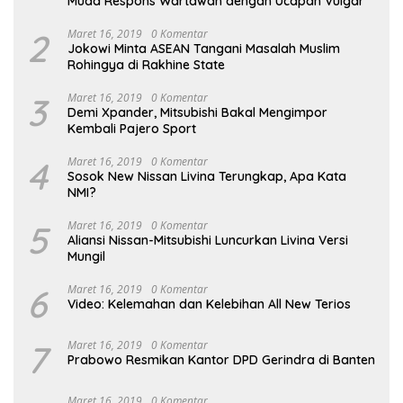
Muda Respons Wartawan dengan Ucapan Vulgar
2
Maret 16, 2019
0 Komentar
Jokowi Minta ASEAN Tangani Masalah Muslim
Rohingya di Rakhine State
3
Maret 16, 2019
0 Komentar
Demi Xpander, Mitsubishi Bakal Mengimpor
Kembali Pajero Sport
4
Maret 16, 2019
0 Komentar
Sosok New Nissan Livina Terungkap, Apa Kata
NMI?
5
Maret 16, 2019
0 Komentar
Aliansi Nissan-Mitsubishi Luncurkan Livina Versi
Mungil
6
Maret 16, 2019
0 Komentar
Video: Kelemahan dan Kelebihan All New Terios
7
Maret 16, 2019
0 Komentar
Prabowo Resmikan Kantor DPD Gerindra di Banten
Maret 16, 2019
0 Komentar