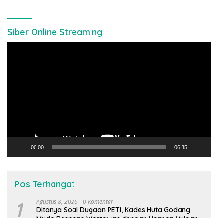
Siber Online Streaming
Pemutar
Video
00:00
06:35
Pos Terhangat
1
Agustus 8, 2026
0 Komentar
Ditanya Soal Dugaan PETI, Kades Huta Godang