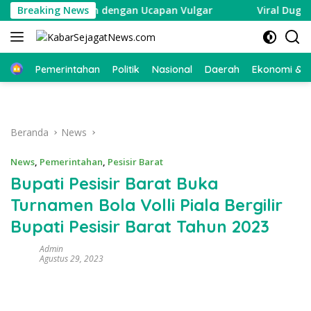
Langsung
spons Wartawan dengan Ucapan Vulgar
Breaking News
Viral Dugaan Ca
ke
konten
Beranda
Pemerintahan
Politik
Nasional
Daerah
Ekonomi & Bi
Beranda
News
News
,
Pemerintahan
,
Pesisir Barat
Bupati Pesisir Barat Buka
Turnamen Bola Volli Piala Bergilir
Bupati Pesisir Barat Tahun 2023
Admin
Agustus 29, 2023