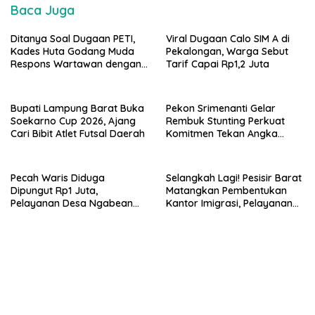
Baca Juga
Ditanya Soal Dugaan PETI,
Viral Dugaan Calo SIM A di
Kades Huta Godang Muda
Pekalongan, Warga Sebut
Respons Wartawan dengan
Tarif Capai Rp1,2 Juta
Ucapan Vulgar
Bupati Lampung Barat Buka
Pekon Srimenanti Gelar
Soekarno Cup 2026, Ajang
Rembuk Stunting Perkuat
Cari Bibit Atlet Futsal Daerah
Komitmen Tekan Angka
Stunting, Dan Salurkan BLT-
DD Tahap Kedua
Pecah Waris Diduga
Selangkah Lagi! Pesisir Barat
Dipungut Rp1 Juta,
Matangkan Pembentukan
Pelayanan Desa Ngabean
Kantor Imigrasi, Pelayanan
Boja Jadi Sorotan Publik
Paspor Bakal Lebih Dekat