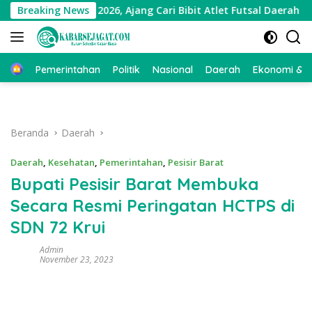
Langsung
ekarno Cup 2026, Ajang Cari Bibit Atlet Futsal Daerah
Breaking News
ke
konten
Beranda
Pemerintahan
Politik
Nasional
Daerah
Ekonomi & Bi
Beranda
Daerah
Daerah
,
Kesehatan
,
Pemerintahan
,
Pesisir Barat
Bupati Pesisir Barat Membuka
Secara Resmi Peringatan HCTPS di
SDN 72 Krui
Admin
November 23, 2023