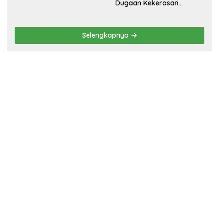
Dugaan Kekerasan
Seksual terhadap
Penyandang Disabilitas,
Pelaku Ditangkap
Selengkapnya