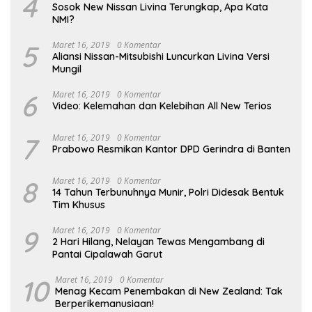
4
Sosok New Nissan Livina Terungkap, Apa Kata
NMI?
5
Maret 16, 2019
0 Komentar
Aliansi Nissan-Mitsubishi Luncurkan Livina Versi
Mungil
6
Maret 16, 2019
0 Komentar
Video: Kelemahan dan Kelebihan All New Terios
7
Maret 16, 2019
0 Komentar
Prabowo Resmikan Kantor DPD Gerindra di Banten
8
Maret 16, 2019
0 Komentar
14 Tahun Terbunuhnya Munir, Polri Didesak Bentuk
Tim Khusus
9
Maret 16, 2019
0 Komentar
2 Hari Hilang, Nelayan Tewas Mengambang di
Pantai Cipalawah Garut
10
Maret 16, 2019
0 Komentar
Menag Kecam Penembakan di New Zealand: Tak
Berperikemanusiaan!