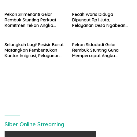
Pekon Srimenanti Gelar
Pecah Waris Diduga
Rembuk Stunting Perkuat
Dipungut Rp1 Juta,
Komitmen Tekan Angka
Pelayanan Desa Ngabean
Stunting, Dan Salurkan BLT-
Boja Jadi Sorotan Publik
DD Tahap Kedua
Selangkah Lagi! Pesisir Barat
Pekon Sidodadi Gelar
Matangkan Pembentukan
Rembuk Stunting Guna
Kantor Imigrasi, Pelayanan
Mempercepat Angka
Paspor Bakal Lebih Dekat
Kesehatan Balita Usia Dini
Siber Online Streaming