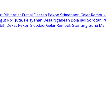
 Bibit Atlet Futsal Daerah
Pekon Srimenanti Gelar Rembuk
ut Rp1 Juta, Pelayanan Desa Ngabean Boja Jadi Sorotan Pu
bih Dekat
Pekon Sidodadi Gelar Rembuk Stunting Guna Mem