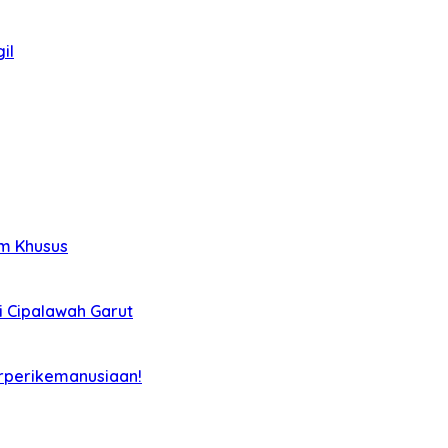
il
im Khusus
i Cipalawah Garut
rperikemanusiaan!