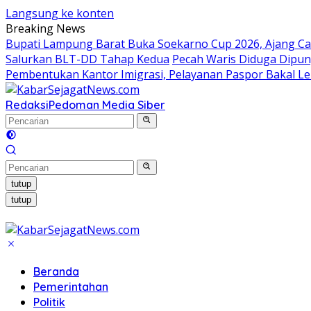
Langsung ke konten
Breaking News
Bupati Lampung Barat Buka Soekarno Cup 2026, Ajang Cari
Salurkan BLT-DD Tahap Kedua
Pecah Waris Diduga Dipung
Pembentukan Kantor Imigrasi, Pelayanan Paspor Bakal Le
Redaksi
Pedoman Media Siber
tutup
tutup
Beranda
Pemerintahan
Politik