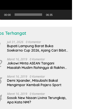
00:00
06:35
os Terhangat
Juli 31, 2026
0 Komentar
Bupati Lampung Barat Buka
Soekarno Cup 2026, Ajang Cari Bibit
Atlet Futsal Daerah
2
Maret 16, 2019
0 Komentar
Jokowi Minta ASEAN Tangani
Masalah Muslim Rohingya di Rakhine
State
3
Maret 16, 2019
0 Komentar
Demi Xpander, Mitsubishi Bakal
Mengimpor Kembali Pajero Sport
4
Maret 16, 2019
0 Komentar
Sosok New Nissan Livina Terungkap,
Apa Kata NMI?