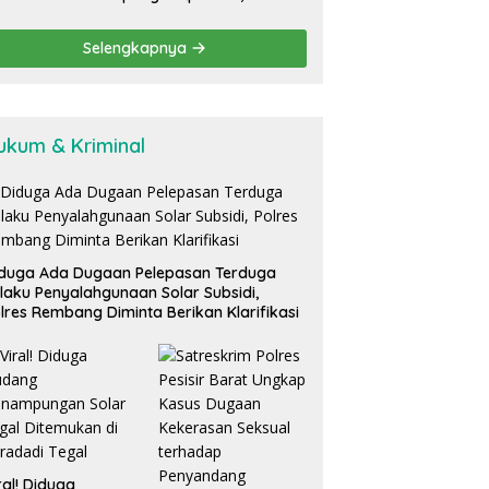
Pelayanan Desa Ngabean
Boja Jadi Sorotan Publik
Selengkapnya
ukum & Kriminal
duga Ada Dugaan Pelepasan Terduga
laku Penyalahgunaan Solar Subsidi,
lres Rembang Diminta Berikan Klarifikasi
ral! Diduga