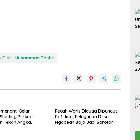
UD KH. Muhammad Thohir
imenanti Gelar
Pecah Waris Diduga Dipungut
tunting Perkuat
Rp1 Juta, Pelayanan Desa
n Tekan Angka
Ngabean Boja Jadi Sorotan
, Dan Salurkan BLT-DD
Publik
edua