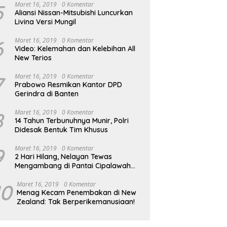
5
Maret 16, 2019
0 Komentar
Aliansi Nissan-Mitsubishi Luncurkan
Livina Versi Mungil
6
Maret 16, 2019
0 Komentar
Video: Kelemahan dan Kelebihan All
New Terios
7
Maret 16, 2019
0 Komentar
Prabowo Resmikan Kantor DPD
Gerindra di Banten
8
Maret 16, 2019
0 Komentar
14 Tahun Terbunuhnya Munir, Polri
Didesak Bentuk Tim Khusus
9
Maret 16, 2019
0 Komentar
2 Hari Hilang, Nelayan Tewas
Mengambang di Pantai Cipalawah
Garut
10
Maret 16, 2019
0 Komentar
Menag Kecam Penembakan di New
Zealand: Tak Berperikemanusiaan!