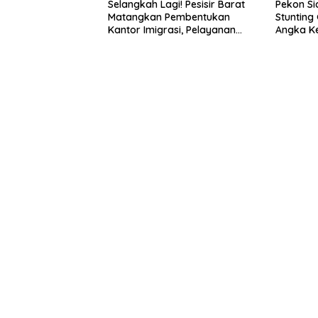
Selangkah Lagi! Pesisir Barat
Pekon Si
Matangkan Pembentukan
Stuntin
Kantor Imigrasi, Pelayanan
Angka Ke
Paspor Bakal Lebih Dekat
Dini