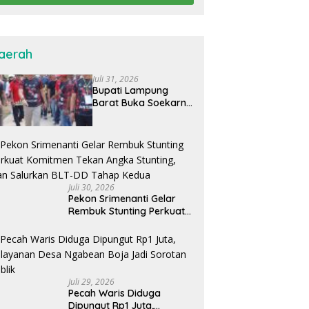
aerah
Juli 31, 2026
Bupati Lampung
Barat Buka Soekarno
Cup 2026, Ajang Cari
Bibit Atlet Futsal
Daerah
Juli 30, 2026
Pekon Srimenanti Gelar
Rembuk Stunting Perkuat
Komitmen Tekan Angka
Stunting, Dan Salurkan
BLT-DD Tahap Kedua
Juli 29, 2026
Pecah Waris Diduga
Dipungut Rp1 Juta,