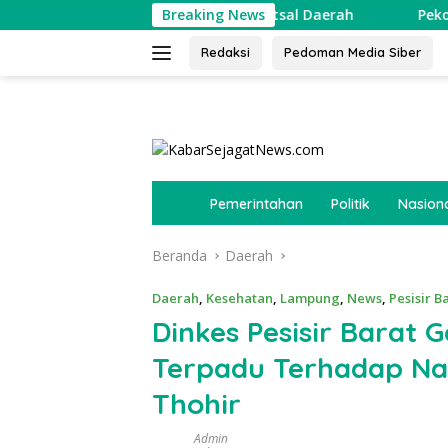
Langsung
jang Cari Bibit Atlet Futsal Daerah
Breaking News
Pekon Srimenanti
ke
konten
Redaksi
Pedoman Media Siber
tutup
B
Pemerintahan
Politik
Nasion
e
r
Beranda
Daerah
a
n
d
Daerah
,
Kesehatan
,
Lampung
,
News
,
Pesisir B
a
Dinkes Pesisir Barat
Terpadu Terhadap N
Thohir
Admin