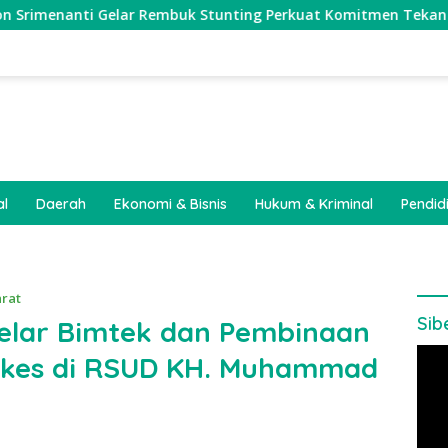
 Gelar Rembuk Stunting Perkuat Komitmen Tekan Angka Stunti
al
Daerah
Ekonomi & Bisnis
Hukum & Kriminal
Pendid
arat
Sib
 Gelar Bimtek dan Pembinaan
Pem
akes di RSUD KH. Muhammad
Vide