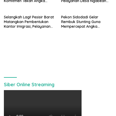
Komitmen Tekan Angka
Pelayanan Desa Ngabean
Stunting, Dan Salurkan BLT-
Boja Jadi Sorotan Publik
DD Tahap Kedua
Selangkah Lagi! Pesisir Barat
Pekon Sidodadi Gelar
Matangkan Pembentukan
Rembuk Stunting Guna
Kantor Imigrasi, Pelayanan
Mempercepat Angka
Paspor Bakal Lebih Dekat
Kesehatan Balita Usia Dini
Siber Online Streaming