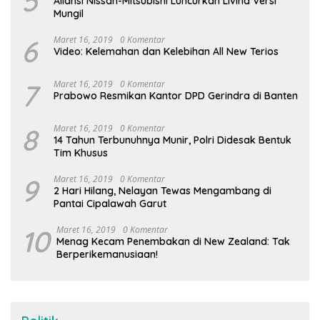
5
Aliansi Nissan-Mitsubishi Luncurkan Livina Versi
Mungil
6
Maret 16, 2019
0 Komentar
Video: Kelemahan dan Kelebihan All New Terios
7
Maret 16, 2019
0 Komentar
Prabowo Resmikan Kantor DPD Gerindra di Banten
8
Maret 16, 2019
0 Komentar
14 Tahun Terbunuhnya Munir, Polri Didesak Bentuk
Tim Khusus
9
Maret 16, 2019
0 Komentar
2 Hari Hilang, Nelayan Tewas Mengambang di
Pantai Cipalawah Garut
10
Maret 16, 2019
0 Komentar
Menag Kecam Penembakan di New Zealand: Tak
Berperikemanusiaan!