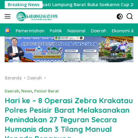
Langsung
Breaking News
Bupati Lampung Barat Buka Soekarno Cup 2026, Ajang C
ke
konten
Beranda
Pemerintahan
Politik
Nasional
Daerah
Ekonomi & Bi
Beranda
Daerah
Daerah
,
News
,
Pesisir Barat
Hari ke – 8 Operasi Zebra Krakatau
Polres Pesisir Barat Melaksanakan
Penindakan 27 Teguran Secara
Humanis dan 3 Tilang Manual