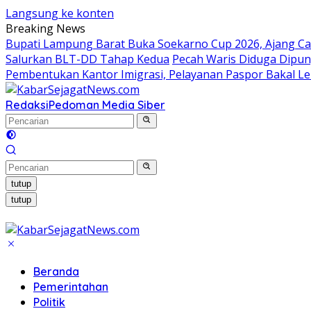
Langsung ke konten
Breaking News
Bupati Lampung Barat Buka Soekarno Cup 2026, Ajang Cari
Salurkan BLT-DD Tahap Kedua
Pecah Waris Diduga Dipung
Pembentukan Kantor Imigrasi, Pelayanan Paspor Bakal Le
Redaksi
Pedoman Media Siber
tutup
tutup
Beranda
Pemerintahan
Politik