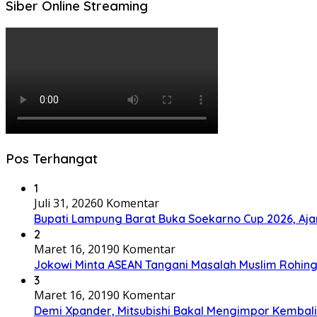
Siber Online Streaming
Pos Terhangat
1
Juli 31, 2026
0 Komentar
Bupati Lampung Barat Buka Soekarno Cup 2026, Ajang
2
Maret 16, 2019
0 Komentar
Jokowi Minta ASEAN Tangani Masalah Muslim Rohing
3
Maret 16, 2019
0 Komentar
Demi Xpander, Mitsubishi Bakal Mengimpor Kembali