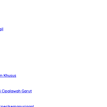
il
im Khusus
i Cipalawah Garut
rperikemanusiaan!