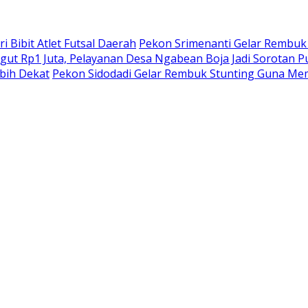
 Bibit Atlet Futsal Daerah
Pekon Srimenanti Gelar Rembuk
ut Rp1 Juta, Pelayanan Desa Ngabean Boja Jadi Sorotan Pu
bih Dekat
Pekon Sidodadi Gelar Rembuk Stunting Guna Mem