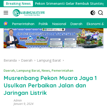
Langsung
erah
Breaking News
Pekon Srimenanti Gelar Rembuk Stunting Perkuat
ke
konten
Beranda
Pemerintahan
Politik
Nasional
Daerah
Ekonomi & Bi
Beranda
Daerah
Lampung Barat
Daerah
,
Lampung Barat
,
News
,
Pemerintahan
Musrenbang Pekon Muara Jaya 1
Usulkan Perbaikan Jalan dan
Jaringan Listrik
Admin
Januari 9, 2024