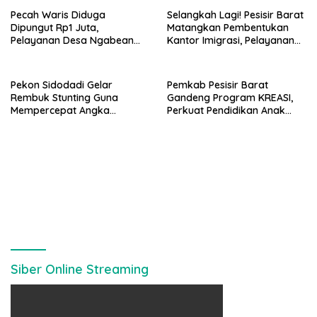
Pecah Waris Diduga
Selangkah Lagi! Pesisir Barat
Dipungut Rp1 Juta,
Matangkan Pembentukan
Pelayanan Desa Ngabean
Kantor Imigrasi, Pelayanan
Boja Jadi Sorotan Publik
Paspor Bakal Lebih Dekat
Pekon Sidodadi Gelar
Pemkab Pesisir Barat
Rembuk Stunting Guna
Gandeng Program KREASI,
Mempercepat Angka
Perkuat Pendidikan Anak
Kesehatan Balita Usia Dini
Lewat Kolaborasi Lintas OPD
Siber Online Streaming