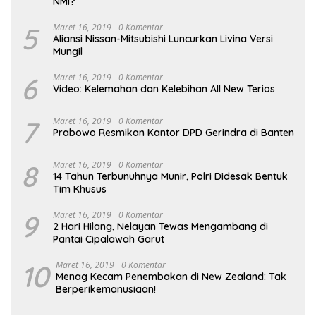
NMI?
5
Maret 16, 2019
0 Komentar
Aliansi Nissan-Mitsubishi Luncurkan Livina Versi
Mungil
6
Maret 16, 2019
0 Komentar
Video: Kelemahan dan Kelebihan All New Terios
7
Maret 16, 2019
0 Komentar
Prabowo Resmikan Kantor DPD Gerindra di Banten
8
Maret 16, 2019
0 Komentar
14 Tahun Terbunuhnya Munir, Polri Didesak Bentuk
Tim Khusus
9
Maret 16, 2019
0 Komentar
2 Hari Hilang, Nelayan Tewas Mengambang di
Pantai Cipalawah Garut
10
Maret 16, 2019
0 Komentar
Menag Kecam Penembakan di New Zealand: Tak
Berperikemanusiaan!