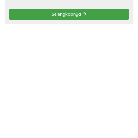
Penyandang Disabilitas,
Pelaku Ditangkap
Selengkapnya