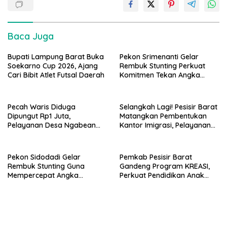
Baca Juga
Bupati Lampung Barat Buka
Pekon Srimenanti Gelar
Soekarno Cup 2026, Ajang
Rembuk Stunting Perkuat
Cari Bibit Atlet Futsal Daerah
Komitmen Tekan Angka
Stunting, Dan Salurkan BLT-
DD Tahap Kedua
Pecah Waris Diduga
Selangkah Lagi! Pesisir Barat
Dipungut Rp1 Juta,
Matangkan Pembentukan
Pelayanan Desa Ngabean
Kantor Imigrasi, Pelayanan
Boja Jadi Sorotan Publik
Paspor Bakal Lebih Dekat
Pekon Sidodadi Gelar
Pemkab Pesisir Barat
Rembuk Stunting Guna
Gandeng Program KREASI,
Mempercepat Angka
Perkuat Pendidikan Anak
Kesehatan Balita Usia Dini
Lewat Kolaborasi Lintas OPD