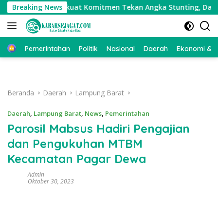
Langsung
Stunting Perkuat Komitmen Tekan Angka Stunting, Dan Salur
Breaking News
ke
konten
Beranda
Pemerintahan
Politik
Nasional
Daerah
Ekonomi & Bi
Beranda
Daerah
Lampung Barat
Daerah
,
Lampung Barat
,
News
,
Pemerintahan
Parosil Mabsus Hadiri Pengajian
dan Pengukuhan MTBM
Kecamatan Pagar Dewa
Admin
Oktober 30, 2023