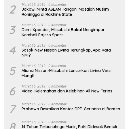
2
Maret 16, 2019
0 Komentar
Jokowi Minta ASEAN Tangani Masalah Muslim
Rohingya di Rakhine State
3
Maret 16, 2019
0 Komentar
Demi Xpander, Mitsubishi Bakal Mengimpor
Kembali Pajero Sport
4
Maret 16, 2019
0 Komentar
Sosok New Nissan Livina Terungkap, Apa Kata
NMI?
5
Maret 16, 2019
0 Komentar
Aliansi Nissan-Mitsubishi Luncurkan Livina Versi
Mungil
6
Maret 16, 2019
0 Komentar
Video: Kelemahan dan Kelebihan All New Terios
7
Maret 16, 2019
0 Komentar
Prabowo Resmikan Kantor DPD Gerindra di Banten
8
Maret 16, 2019
0 Komentar
14 Tahun Terbunuhnya Munir, Polri Didesak Bentuk