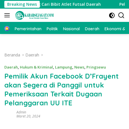
Langsung
2026, Ajang Cari Bibit Atlet Futsal Daerah
Breaking News
Pekon Sri
ke
konten
Beranda
Pemerintahan
Politik
Nasional
Daerah
Ekonomi & Bi
Beranda
Daerah
Daerah
,
Hukum & Kriminal
,
Lampung
,
News
,
Pringsewu
Pemilik Akun Facebook D’Frayent
akan Segera di Panggil untuk
Pemeriksaan Terkait Dugaan
Pelanggaran UU ITE
Admin
Maret 20, 2024