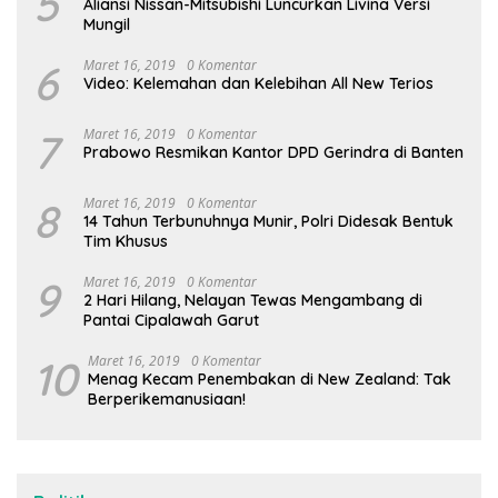
5
Aliansi Nissan-Mitsubishi Luncurkan Livina Versi
Mungil
6
Maret 16, 2019
0 Komentar
Video: Kelemahan dan Kelebihan All New Terios
7
Maret 16, 2019
0 Komentar
Prabowo Resmikan Kantor DPD Gerindra di Banten
8
Maret 16, 2019
0 Komentar
14 Tahun Terbunuhnya Munir, Polri Didesak Bentuk
Tim Khusus
9
Maret 16, 2019
0 Komentar
2 Hari Hilang, Nelayan Tewas Mengambang di
Pantai Cipalawah Garut
10
Maret 16, 2019
0 Komentar
Menag Kecam Penembakan di New Zealand: Tak
Berperikemanusiaan!