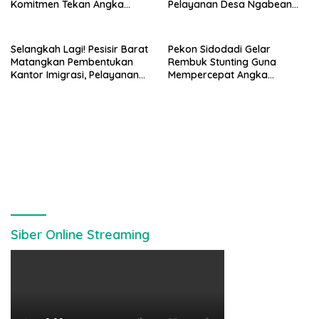
Komitmen Tekan Angka
Pelayanan Desa Ngabean
Stunting, Dan Salurkan BLT-
Boja Jadi Sorotan Publik
DD Tahap Kedua
Selangkah Lagi! Pesisir Barat
Pekon Sidodadi Gelar
Matangkan Pembentukan
Rembuk Stunting Guna
Kantor Imigrasi, Pelayanan
Mempercepat Angka
Paspor Bakal Lebih Dekat
Kesehatan Balita Usia Dini
Siber Online Streaming