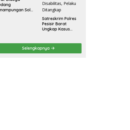
udang
enampungan Solar
egal Ditemukan di
Satreskrim Polres
radadi Tegal
Pesisir Barat
Ungkap Kasus
Dugaan Kekerasan
Seksual terhadap
Penyandang
Selengkapnya
Disabilitas, Pelaku
Ditangkap