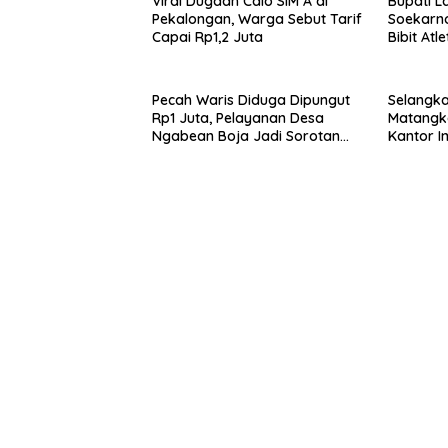
Viral Dugaan Calo SIM A di
Bupati 
Pekalongan, Warga Sebut Tarif
Soekarno
Capai Rp1,2 Juta
Bibit Atl
Pecah Waris Diduga Dipungut
Selangkah
Rp1 Juta, Pelayanan Desa
Matangk
Ngabean Boja Jadi Sorotan
Kantor I
Publik
Paspor B