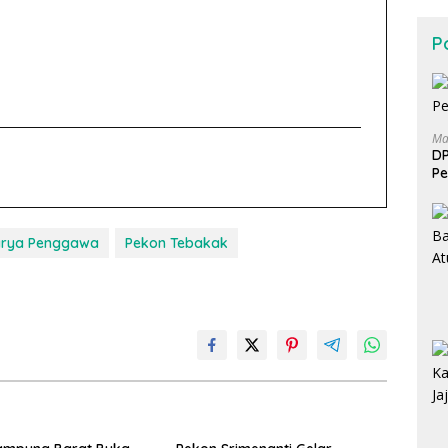
Po
Ma
DP
Pe
arya Penggawa
Pekon Tebakak