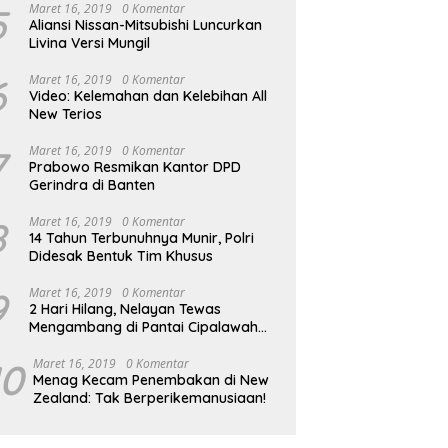
5
Maret 16, 2019
0 Komentar
Aliansi Nissan-Mitsubishi Luncurkan
Livina Versi Mungil
6
Maret 16, 2019
0 Komentar
Video: Kelemahan dan Kelebihan All
New Terios
7
Maret 16, 2019
0 Komentar
Prabowo Resmikan Kantor DPD
Gerindra di Banten
8
Maret 16, 2019
0 Komentar
14 Tahun Terbunuhnya Munir, Polri
Didesak Bentuk Tim Khusus
9
Maret 16, 2019
0 Komentar
2 Hari Hilang, Nelayan Tewas
Mengambang di Pantai Cipalawah
Garut
10
Maret 16, 2019
0 Komentar
Menag Kecam Penembakan di New
Zealand: Tak Berperikemanusiaan!