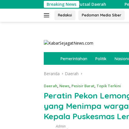
Langsung
 Ajang Cari Bibit Atlet Futsal Daerah
Breaking News
Pekon Srimenan
ke
konten
Redaksi
Pedoman Media Siber
tutup
B
Pemerintahan
Politik
Nasion
e
r
Beranda
Daerah
a
n
d
Daerah
,
News
,
Pesisir Barat
,
Topik Terkini
a
Peratin Pekon Lemong
yang Menimpa warga
Kepala Puskesmas L
Admin