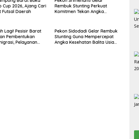
Lampung Barat Buka
Pekon Srimenanti Gelar
 Cup 2026, Ajang Cari
Rembuk Stunting Perkuat
et Futsal Daerah
Komitmen Tekan Angka
Stunting, Dan Salurkan BLT-DD
Tahap Kedua
 Lagi! Pesisir Barat
Pekon Sidodadi Gelar Rembuk
an Pembentukan
Stunting Guna Mempercepat
migrasi, Pelayanan
Angka Kesehatan Balita Usia
akal Lebih Dekat
Dini