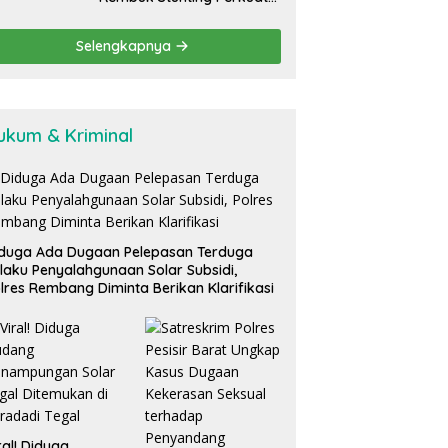
Komitmen Tekan Angka
Stunting, Dan Salurkan
Selengkapnya
BLT-DD Tahap Kedua
ukum & Kriminal
duga Ada Dugaan Pelepasan Terduga
laku Penyalahgunaan Solar Subsidi,
lres Rembang Diminta Berikan Klarifikasi
ral! Diduga