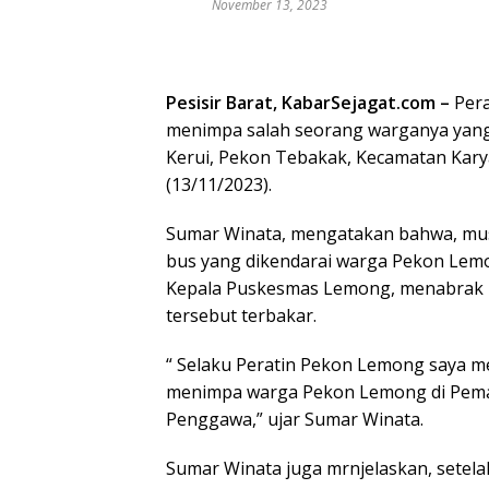
November 13, 2023
Pesisir Barat, KabarSejagat.com –
Pera
menimpa salah seorang warganya yan
Kerui, Pekon Tebakak, Kecamatan Karya
(13/11/2023).
Sumar Winata, mengatakan bahwa, musi
bus yang dikendarai warga Pekon Lemon
Kepala Puskesmas Lemong, menabrak 
tersebut terbakar.
“ Selaku Peratin Pekon Lemong saya m
menimpa warga Pekon Lemong di Pema
Penggawa,” ujar Sumar Winata.
Sumar Winata juga mrnjelaskan, setela