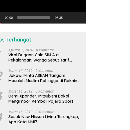
00:00
06:35
os Terhangat
Agustus 7, 2026
0 Komentar
Viral Dugaan Calo SIM A di
Pekalongan, Warga Sebut Tarif
Capai Rp1,2 Juta
2
Maret 16, 2019
0 Komentar
Jokowi Minta ASEAN Tangani
Masalah Muslim Rohingya di Rakhine
State
3
Maret 16, 2019
0 Komentar
Demi Xpander, Mitsubishi Bakal
Mengimpor Kembali Pajero Sport
4
Maret 16, 2019
0 Komentar
Sosok New Nissan Livina Terungkap,
Apa Kata NMI?