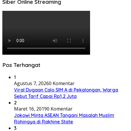
Siber Online Streaming
Pos Terhangat
1
Agustus 7, 2026
0 Komentar
Viral Dugaan Calo SIM A di Pekalongan, Warga
Sebut Tarif Capai Rp1,2 Juta
2
Maret 16, 2019
0 Komentar
Jokowi Minta ASEAN Tangani Masalah Muslim
Rohingya di Rakhine State
3