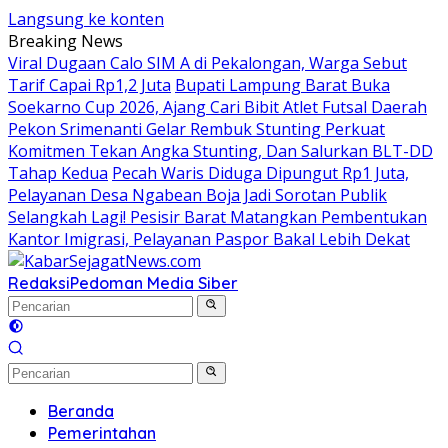
Langsung ke konten
Breaking News
Viral Dugaan Calo SIM A di Pekalongan, Warga Sebut
Tarif Capai Rp1,2 Juta
Bupati Lampung Barat Buka
Soekarno Cup 2026, Ajang Cari Bibit Atlet Futsal Daerah
Pekon Srimenanti Gelar Rembuk Stunting Perkuat
Komitmen Tekan Angka Stunting, Dan Salurkan BLT-DD
Tahap Kedua
Pecah Waris Diduga Dipungut Rp1 Juta,
Pelayanan Desa Ngabean Boja Jadi Sorotan Publik
Selangkah Lagi! Pesisir Barat Matangkan Pembentukan
Kantor Imigrasi, Pelayanan Paspor Bakal Lebih Dekat
Redaksi
Pedoman Media Siber
Beranda
Pemerintahan