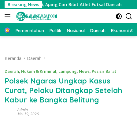
Langsung
 Cup 2026, Ajang Cari Bibit Atlet Futsal Daerah
Breaking News
Pekon
ke
konten
Beranda
Pemerintahan
Politik
Nasional
Daerah
Ekonomi & Bi
Beranda
Daerah
Daerah
,
Hukum & Kriminal
,
Lampung
,
News
,
Pesisir Barat
Polsek Ngaras Ungkap Kasus
Curat, Pelaku Ditangkap Setelah
Kabur ke Bangka Belitung
Admin
Mei 19, 2026