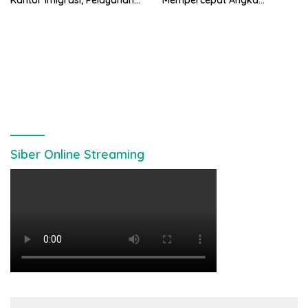
Kantor Imigrasi, Pelayanan
Mempercepat Angka
Paspor Bakal Lebih Dekat
Kesehatan Balita Usia Dini
Siber Online Streaming