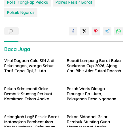
Polisi Tangkap Pelaku
Polres Pesisir Barat
Polsek Ngaras
Baca Juga
Viral Dugaan Calo SIM A di
Bupati Lampung Barat Buka
Pekalongan, Warga Sebut
Soekarno Cup 2026, Ajang
Tarif Capai Rp1,2 Juta
Cari Bibit Atlet Futsal Daerah
Pekon Srimenanti Gelar
Pecah Waris Diduga
Rembuk Stunting Perkuat
Dipungut Rp1 Juta,
Komitmen Tekan Angka
Pelayanan Desa Ngabean
Stunting, Dan Salurkan BLT-
Boja Jadi Sorotan Publik
DD Tahap Kedua
Selangkah Lagi! Pesisir Barat
Pekon Sidodadi Gelar
Matangkan Pembentukan
Rembuk Stunting Guna