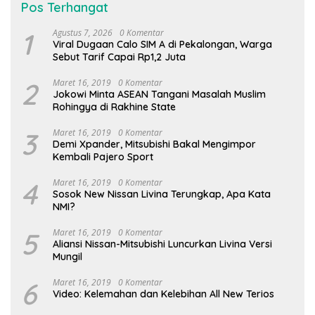
Pos Terhangat
1
Agustus 7, 2026
0 Komentar
Viral Dugaan Calo SIM A di Pekalongan, Warga
Sebut Tarif Capai Rp1,2 Juta
2
Maret 16, 2019
0 Komentar
Jokowi Minta ASEAN Tangani Masalah Muslim
Rohingya di Rakhine State
3
Maret 16, 2019
0 Komentar
Demi Xpander, Mitsubishi Bakal Mengimpor
Kembali Pajero Sport
4
Maret 16, 2019
0 Komentar
Sosok New Nissan Livina Terungkap, Apa Kata
NMI?
5
Maret 16, 2019
0 Komentar
Aliansi Nissan-Mitsubishi Luncurkan Livina Versi
Mungil
6
Maret 16, 2019
0 Komentar
Video: Kelemahan dan Kelebihan All New Terios