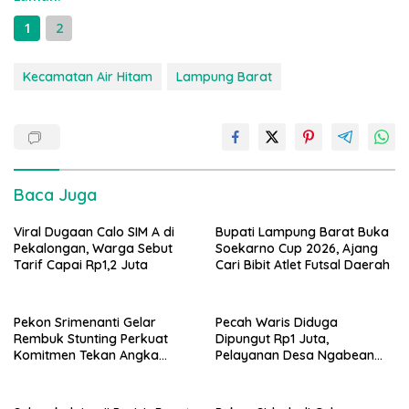
1
2
Kecamatan Air Hitam
Lampung Barat
Baca Juga
Viral Dugaan Calo SIM A di
Bupati Lampung Barat Buka
Pekalongan, Warga Sebut
Soekarno Cup 2026, Ajang
Tarif Capai Rp1,2 Juta
Cari Bibit Atlet Futsal Daerah
Pekon Srimenanti Gelar
Pecah Waris Diduga
Rembuk Stunting Perkuat
Dipungut Rp1 Juta,
Komitmen Tekan Angka
Pelayanan Desa Ngabean
Stunting, Dan Salurkan BLT-
Boja Jadi Sorotan Publik
DD Tahap Kedua