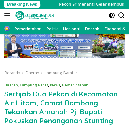
Langsung
tsal Daerah
Breaking News
Pekon Srimenanti Gelar Rembuk Stunting 
ke
konten
Beranda
Pemerintahan
Politik
Nasional
Daerah
Ekonomi & Bi
Beranda
Daerah
Lampung Barat
Daerah
,
Lampung Barat
,
News
,
Pemerintahan
Sertijab Dua Pekon di Kecamatan
Air Hitam, Camat Bambang
Tekankan Amanah Pj. Bupati
Pokuskan Penanganan Stunting