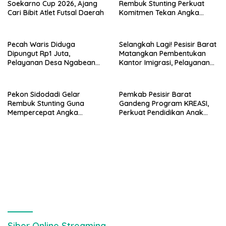
Soekarno Cup 2026, Ajang
Rembuk Stunting Perkuat
Cari Bibit Atlet Futsal Daerah
Komitmen Tekan Angka
Stunting, Dan Salurkan BLT-
DD Tahap Kedua
Pecah Waris Diduga
Selangkah Lagi! Pesisir Barat
Dipungut Rp1 Juta,
Matangkan Pembentukan
Pelayanan Desa Ngabean
Kantor Imigrasi, Pelayanan
Boja Jadi Sorotan Publik
Paspor Bakal Lebih Dekat
Pekon Sidodadi Gelar
Pemkab Pesisir Barat
Rembuk Stunting Guna
Gandeng Program KREASI,
Mempercepat Angka
Perkuat Pendidikan Anak
Kesehatan Balita Usia Dini
Lewat Kolaborasi Lintas OPD
Siber Online Streaming