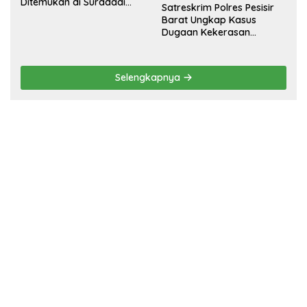
Ditemukan di Suradadi
Satreskrim Polres Pesisir
Tegal
Barat Ungkap Kasus
Dugaan Kekerasan
Seksual terhadap
Penyandang Disabilitas,
Pelaku Ditangkap
Selengkapnya