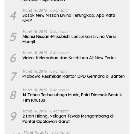
4
Maret 16, 2019
0 Komentar
Sosok New Nissan Livina Terungkap, Apa Kata
NMI?
5
Maret 16, 2019
0 Komentar
Aliansi Nissan-Mitsubishi Luncurkan Livina Versi
Mungil
6
Maret 16, 2019
0 Komentar
Video: Kelemahan dan Kelebihan All New Terios
7
Maret 16, 2019
0 Komentar
Prabowo Resmikan Kantor DPD Gerindra di Banten
8
Maret 16, 2019
0 Komentar
14 Tahun Terbunuhnya Munir, Polri Didesak Bentuk
Tim Khusus
9
Maret 16, 2019
0 Komentar
2 Hari Hilang, Nelayan Tewas Mengambang di
Pantai Cipalawah Garut
Maret 16, 2019
0 Komentar