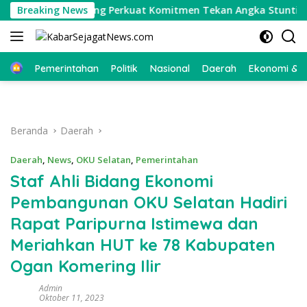
Langsung
embuk Stunting Perkuat Komitmen Tekan Angka Stunting, Dan
Breaking News
ke
konten
Beranda
Pemerintahan
Politik
Nasional
Daerah
Ekonomi & Bi
Beranda
Daerah
Daerah
,
News
,
OKU Selatan
,
Pemerintahan
Staf Ahli Bidang Ekonomi
Pembangunan OKU Selatan Hadiri
Rapat Paripurna Istimewa dan
Meriahkan HUT ke 78 Kabupaten
Ogan Komering Ilir
Admin
Oktober 11, 2023