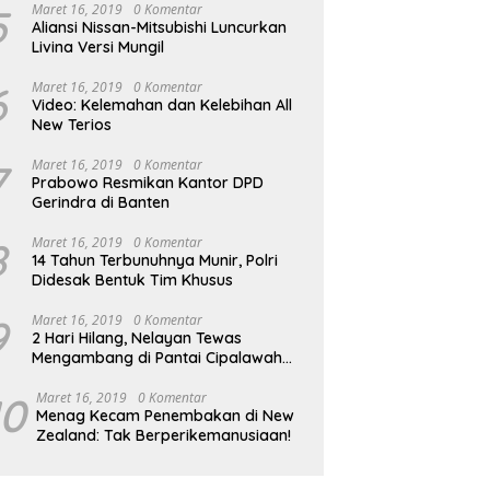
5
Maret 16, 2019
0 Komentar
Aliansi Nissan-Mitsubishi Luncurkan
Livina Versi Mungil
6
Maret 16, 2019
0 Komentar
Video: Kelemahan dan Kelebihan All
New Terios
7
Maret 16, 2019
0 Komentar
Prabowo Resmikan Kantor DPD
Gerindra di Banten
8
Maret 16, 2019
0 Komentar
14 Tahun Terbunuhnya Munir, Polri
Didesak Bentuk Tim Khusus
9
Maret 16, 2019
0 Komentar
2 Hari Hilang, Nelayan Tewas
Mengambang di Pantai Cipalawah
Garut
10
Maret 16, 2019
0 Komentar
Menag Kecam Penembakan di New
Zealand: Tak Berperikemanusiaan!