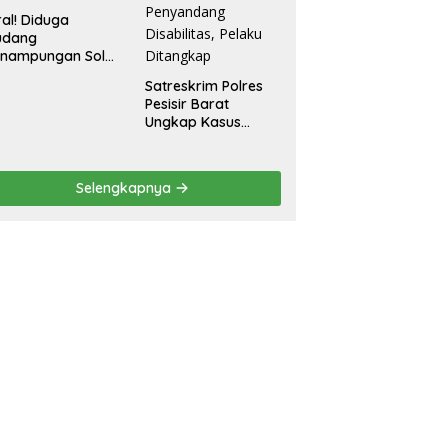
ral! Diduga
udang
enampungan Solar
egal Ditemukan di
Satreskrim Polres
radadi Tegal
Pesisir Barat
Ungkap Kasus
Dugaan Kekerasan
Seksual terhadap
Penyandang
Selengkapnya
Disabilitas, Pelaku
Ditangkap