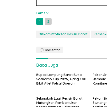
Laman:
1
2
Diskominfotiksan Pesisir Barat
Kemenk
Komentar
Baca Juga
Bupati Lampung Barat Buka
Pekon Sr
Soekarno Cup 2026, Ajang Cari
Rembuk S
Bibit Atlet Futsal Daerah
Komitme
Stunting
Tahap K
Selangkah Lagi! Pesisir Barat
Pekon Si
Matangkan Pembentukan
Stuntin
Kantor Imigrasi, Pelayanan
Angka Ke