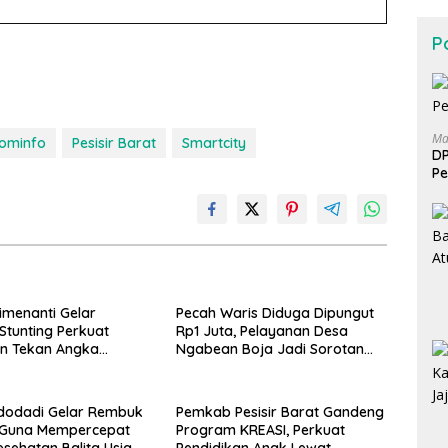
Po
Ma
ominfo
Pesisir Barat
Smartcity
DP
Pe
imenanti Gelar
Pecah Waris Diduga Dipungut
tunting Perkuat
Rp1 Juta, Pelayanan Desa
n Tekan Angka
Ngabean Boja Jadi Sorotan
, Dan Salurkan BLT-DD
Publik
edua
dodadi Gelar Rembuk
Pemkab Pesisir Barat Gandeng
g Guna Mempercepat
Program KREASI, Perkuat
sehatan Balita Usia
Pendidikan Anak Lewat