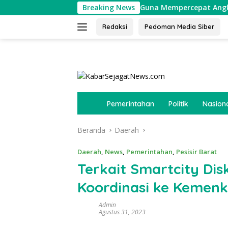
Langsung
 Gelar Rembuk Stunting Guna Mempercepat Angka Kesehatan Bal
Breaking News
ke
konten
Redaksi
Pedoman Media Siber
tutup
B
Pemerintahan
Politik
Nasion
e
r
Beranda
Daerah
a
n
d
Daerah
,
News
,
Pemerintahan
,
Pesisir Barat
a
Terkait Smartcity Dis
Koordinasi ke Kemen
Admin
Agustus 31, 2023