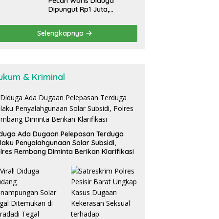
Pecah Waris Diduga
Dipungut Rp1 Juta,
Pelayanan Desa Ngabean
Boja Jadi Sorotan Publik
Selengkapnya
ukum & Kriminal
duga Ada Dugaan Pelepasan Terduga
laku Penyalahgunaan Solar Subsidi,
lres Rembang Diminta Berikan Klarifikasi