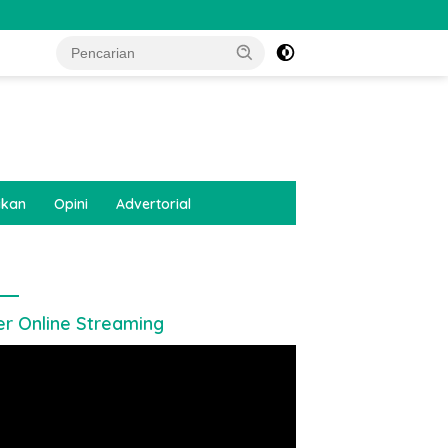
tutup
ikan
Opini
Advertorial
er Online Streaming
utar
o