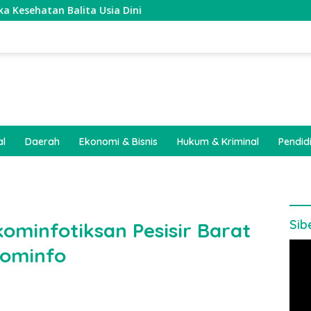
ita Usia Dini
al
Daerah
Ekonomi & Bisnis
Hukum & Kriminal
Pendid
Sib
kominfotiksan Pesisir Barat
Pem
kominfo
Vide