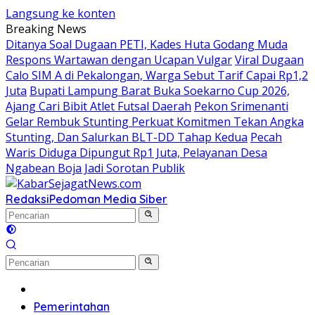
Langsung ke konten
Breaking News
Ditanya Soal Dugaan PETI, Kades Huta Godang Muda
Respons Wartawan dengan Ucapan Vulgar
Viral Dugaan
Calo SIM A di Pekalongan, Warga Sebut Tarif Capai Rp1,2
Juta
Bupati Lampung Barat Buka Soekarno Cup 2026,
Ajang Cari Bibit Atlet Futsal Daerah
Pekon Srimenanti
Gelar Rembuk Stunting Perkuat Komitmen Tekan Angka
Stunting, Dan Salurkan BLT-DD Tahap Kedua
Pecah
Waris Diduga Dipungut Rp1 Juta, Pelayanan Desa
Ngabean Boja Jadi Sorotan Publik
Redaksi
Pedoman Media Siber
Beranda
Pemerintahan