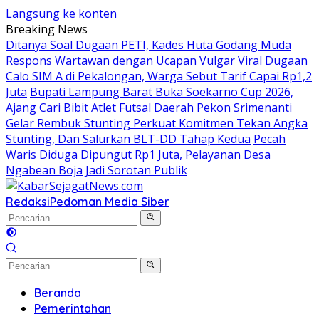
Langsung ke konten
Breaking News
Ditanya Soal Dugaan PETI, Kades Huta Godang Muda
Respons Wartawan dengan Ucapan Vulgar
Viral Dugaan
Calo SIM A di Pekalongan, Warga Sebut Tarif Capai Rp1,2
Juta
Bupati Lampung Barat Buka Soekarno Cup 2026,
Ajang Cari Bibit Atlet Futsal Daerah
Pekon Srimenanti
Gelar Rembuk Stunting Perkuat Komitmen Tekan Angka
Stunting, Dan Salurkan BLT-DD Tahap Kedua
Pecah
Waris Diduga Dipungut Rp1 Juta, Pelayanan Desa
Ngabean Boja Jadi Sorotan Publik
Redaksi
Pedoman Media Siber
Beranda
Pemerintahan