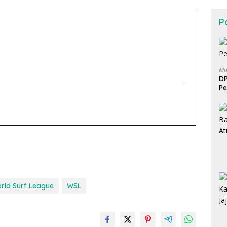
Po
Ma
DP
Pe
rld Surf League
WSL