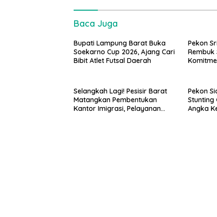
Baca Juga
Bupati Lampung Barat Buka
Pekon Sr
Soekarno Cup 2026, Ajang Cari
Rembuk S
Bibit Atlet Futsal Daerah
Komitme
Stunting
Tahap K
Selangkah Lagi! Pesisir Barat
Pekon Si
Matangkan Pembentukan
Stuntin
Kantor Imigrasi, Pelayanan
Angka Ke
Paspor Bakal Lebih Dekat
Dini