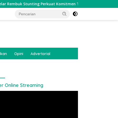
tunting Perkuat Komitmen Tekan Angka Stunting, Dan Salurk
tutup
ikan
Opini
Advertorial
er Online Streaming
utar
o