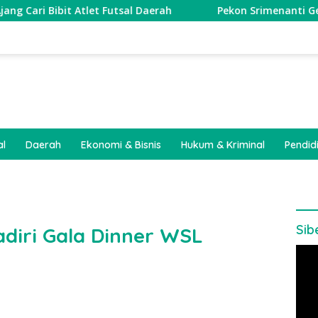
 Atlet Futsal Daerah
Pekon Srimenanti Gelar Rembuk S
al
Daerah
Ekonomi & Bisnis
Hukum & Kriminal
Pendid
Sib
Hadiri Gala Dinner WSL
Pem
Vide