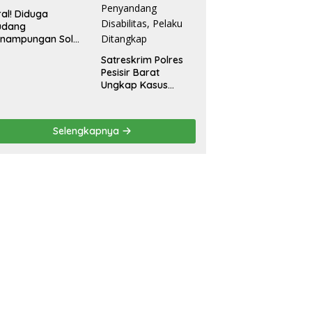
ral! Diduga
udang
enampungan Solar
egal Ditemukan di
Satreskrim Polres
radadi Tegal
Pesisir Barat
Ungkap Kasus
Dugaan Kekerasan
Seksual terhadap
Penyandang
Selengkapnya
Disabilitas, Pelaku
Ditangkap