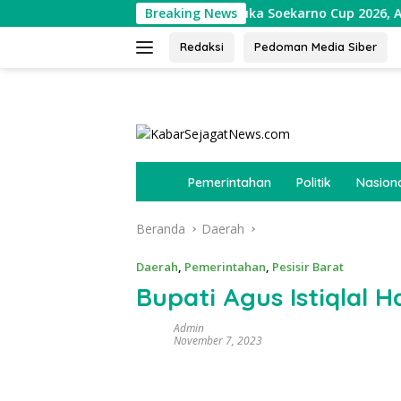
Langsung
Bupati Lampung Barat Buka Soekarno Cup 2026, Ajang Cari Bibit
Breaking News
ke
konten
Redaksi
Pedoman Media Siber
tutup
B
Pemerintahan
Politik
Nasion
e
r
Beranda
Daerah
a
n
d
Daerah
,
Pemerintahan
,
Pesisir Barat
a
Bupati Agus Istiqlal 
Admin
November 7, 2023