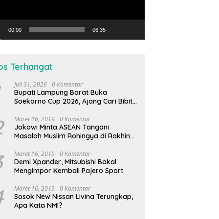
00:00
06:35
os Terhangat
Juli 31, 2026
0 Komentar
Bupati Lampung Barat Buka
Soekarno Cup 2026, Ajang Cari Bibit
Atlet Futsal Daerah
2
Maret 16, 2019
0 Komentar
Jokowi Minta ASEAN Tangani
Masalah Muslim Rohingya di Rakhine
State
3
Maret 16, 2019
0 Komentar
Demi Xpander, Mitsubishi Bakal
Mengimpor Kembali Pajero Sport
4
Maret 16, 2019
0 Komentar
Sosok New Nissan Livina Terungkap,
Apa Kata NMI?