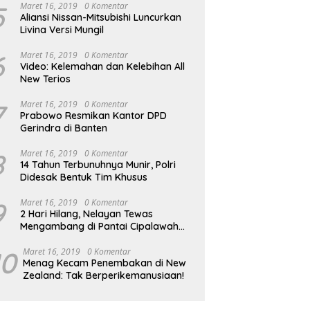
5
Maret 16, 2019
0 Komentar
Aliansi Nissan-Mitsubishi Luncurkan
Livina Versi Mungil
6
Maret 16, 2019
0 Komentar
Video: Kelemahan dan Kelebihan All
New Terios
7
Maret 16, 2019
0 Komentar
Prabowo Resmikan Kantor DPD
Gerindra di Banten
8
Maret 16, 2019
0 Komentar
14 Tahun Terbunuhnya Munir, Polri
Didesak Bentuk Tim Khusus
9
Maret 16, 2019
0 Komentar
2 Hari Hilang, Nelayan Tewas
Mengambang di Pantai Cipalawah
Garut
10
Maret 16, 2019
0 Komentar
Menag Kecam Penembakan di New
Zealand: Tak Berperikemanusiaan!