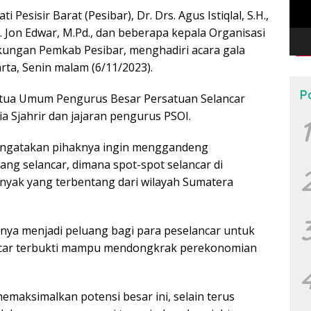
i Pesisir Barat (Pesibar), Dr. Drs. Agus Istiqlal, S.H.,
s. Jon Edwar, M.Pd., dan beberapa kepala Organisasi
gkungan Pemkab Pesibar, menghadiri acara gala
rta, Senin malam (6/11/2023).
P
Ketua Umum Pengurus Besar Persatuan Selancar
a Sjahrir dan jajaran pengurus PSOI.
1
mengatakan pihaknya ingin menggandeng
ng selancar, dimana spot-spot selancar di
anyak yang terbentang dari wilayah Sumatera
nya menjadi peluang bagi para peselancar untuk
elancar terbukti mampu mendongkrak perekonomian
emaksimalkan potensi besar ini, selain terus