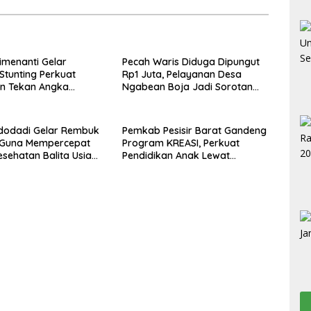
imenanti Gelar
Pecah Waris Diduga Dipungut
tunting Perkuat
Rp1 Juta, Pelayanan Desa
n Tekan Angka
Ngabean Boja Jadi Sorotan
, Dan Salurkan BLT-DD
Publik
edua
dodadi Gelar Rembuk
Pemkab Pesisir Barat Gandeng
g Guna Mempercepat
Program KREASI, Perkuat
sehatan Balita Usia
Pendidikan Anak Lewat
Kolaborasi Lintas OPD