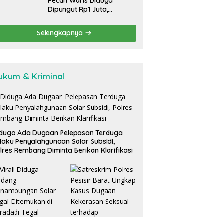
Pecah Waris Diduga
Dipungut Rp1 Juta,
Pelayanan Desa Ngabean
Boja Jadi Sorotan Publik
Selengkapnya
ukum & Kriminal
duga Ada Dugaan Pelepasan Terduga
laku Penyalahgunaan Solar Subsidi,
lres Rembang Diminta Berikan Klarifikasi