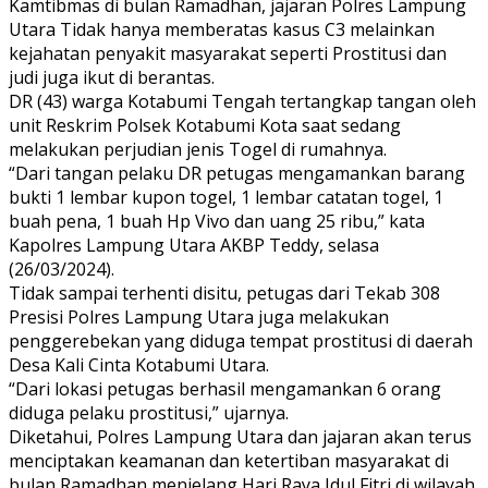
Kamtibmas di bulan Ramadhan, jajaran Polres Lampung
Utara Tidak hanya memberatas kasus C3 melainkan
kejahatan penyakit masyarakat seperti Prostitusi dan
judi juga ikut di berantas.
DR (43) warga Kotabumi Tengah tertangkap tangan oleh
unit Reskrim Polsek Kotabumi Kota saat sedang
melakukan perjudian jenis Togel di rumahnya.
“Dari tangan pelaku DR petugas mengamankan barang
bukti 1 lembar kupon togel, 1 lembar catatan togel, 1
buah pena, 1 buah Hp Vivo dan uang 25 ribu,” kata
Kapolres Lampung Utara AKBP Teddy, selasa
(26/03/2024).
Tidak sampai terhenti disitu, petugas dari Tekab 308
Presisi Polres Lampung Utara juga melakukan
penggerebekan yang diduga tempat prostitusi di daerah
Desa Kali Cinta Kotabumi Utara.
“Dari lokasi petugas berhasil mengamankan 6 orang
diduga pelaku prostitusi,” ujarnya.
Diketahui, Polres Lampung Utara dan jajaran akan terus
menciptakan keamanan dan ketertiban masyarakat di
bulan Ramadhan menjelang Hari Raya Idul Fitri di wilayah