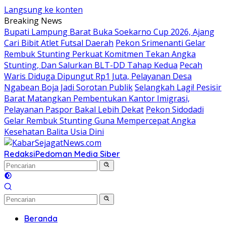
Langsung ke konten
Breaking News
Bupati Lampung Barat Buka Soekarno Cup 2026, Ajang
Cari Bibit Atlet Futsal Daerah
Pekon Srimenanti Gelar
Rembuk Stunting Perkuat Komitmen Tekan Angka
Stunting, Dan Salurkan BLT-DD Tahap Kedua
Pecah
Waris Diduga Dipungut Rp1 Juta, Pelayanan Desa
Ngabean Boja Jadi Sorotan Publik
Selangkah Lagi! Pesisir
Barat Matangkan Pembentukan Kantor Imigrasi,
Pelayanan Paspor Bakal Lebih Dekat
Pekon Sidodadi
Gelar Rembuk Stunting Guna Mempercepat Angka
Kesehatan Balita Usia Dini
Redaksi
Pedoman Media Siber
Beranda