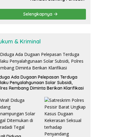
Komitmen Tekan Angka
Stunting, Dan Salurkan
Selengkapnya
BLT-DD Tahap Kedua
ukum & Kriminal
duga Ada Dugaan Pelepasan Terduga
laku Penyalahgunaan Solar Subsidi,
lres Rembang Diminta Berikan Klarifikasi
ral! Diduga