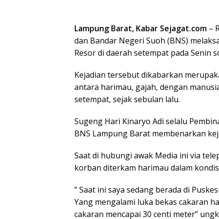
Lampung Barat, Kabar Sejagat.com
– R
dan Bandar Negeri Suoh (BNS) melak
Resor di daerah setempat pada Senin so
Kejadian tersebut dikabarkan merupaka
antara harimau, gajah, dengan manusi
setempat, sejak sebulan lalu.
Sugeng Hari Kinaryo Adi selalu Pembi
BNS Lampung Barat membenarkan keja
Saat di hubungi awak Media ini via tel
korban diterkam harimau dalam kondisi
” Saat ini saya sedang berada di Pusk
Yang mengalami luka bekas cakaran ha
cakaran mencapai 30 centi meter” ung