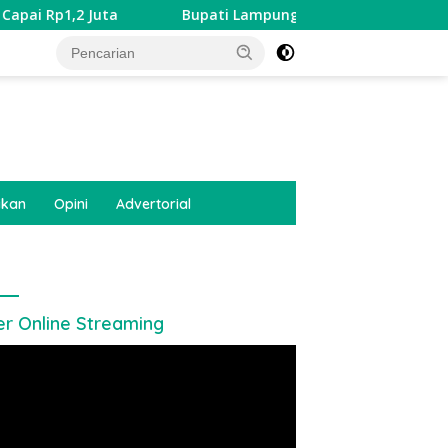
Juta
Bupati Lampung Barat Buka Soekarno Cup 2026, Ajan
tutup
ikan
Opini
Advertorial
er Online Streaming
utar
o