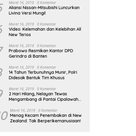
5
Maret 16, 2019
0 Komentar
Aliansi Nissan-Mitsubishi Luncurkan
Livina Versi Mungil
6
Maret 16, 2019
0 Komentar
Video: Kelemahan dan Kelebihan All
New Terios
7
Maret 16, 2019
0 Komentar
Prabowo Resmikan Kantor DPD
Gerindra di Banten
8
Maret 16, 2019
0 Komentar
14 Tahun Terbunuhnya Munir, Polri
Didesak Bentuk Tim Khusus
9
Maret 16, 2019
0 Komentar
2 Hari Hilang, Nelayan Tewas
Mengambang di Pantai Cipalawah
Garut
10
Maret 16, 2019
0 Komentar
Menag Kecam Penembakan di New
Zealand: Tak Berperikemanusiaan!