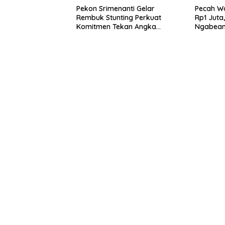
Pekon Srimenanti Gelar
Pecah Wa
Rembuk Stunting Perkuat
Rp1 Juta
Komitmen Tekan Angka
Ngabean 
Stunting, Dan Salurkan BLT-DD
Publik
Tahap Kedua