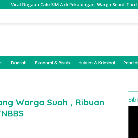
gaan Calo SIM A di Pekalongan, Warga Sebut Tarif Capai Rp1,2 
al
Daerah
Ekonomi & Bisnis
Hukum & Kriminal
Pendid
Sib
ang Warga Suoh , Ribuan
Pem
TNBBS
Vide