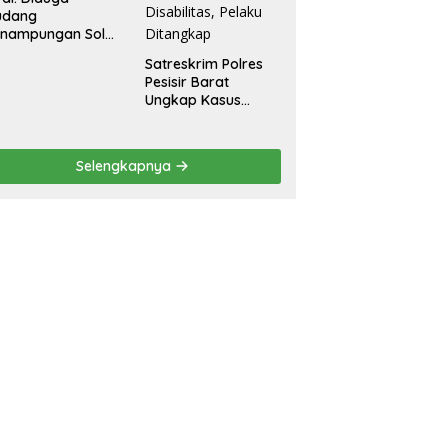
udang
enampungan Solar
egal Ditemukan di
Satreskrim Polres
radadi Tegal
Pesisir Barat
Ungkap Kasus
Dugaan Kekerasan
Seksual terhadap
Penyandang
Selengkapnya
Disabilitas, Pelaku
Ditangkap