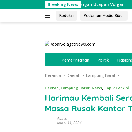
Langsung
Muda Respons Wartawan dengan Ucapan Vulgar
Breaking News
Viral Du
ke
konten
Redaksi
Pedoman Media Siber
tutup
B
Pemerintahan
Politik
Nasion
e
r
Beranda
Daerah
Lampung Barat
a
n
d
Daerah
,
Lampung Barat
,
News
,
Topik Terkini
a
Harimau Kembali Ser
Massa Rusak Kantor 
Admin
Maret 11, 2024