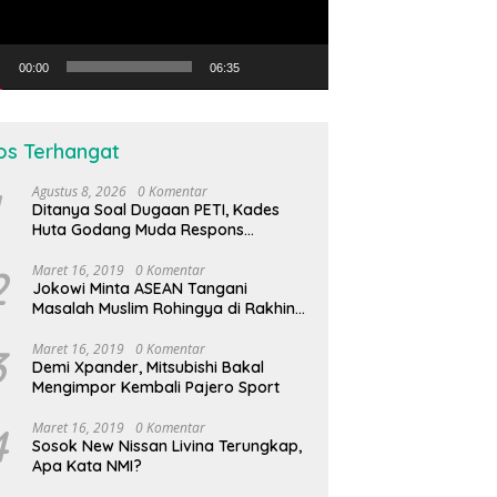
00:00
06:35
os Terhangat
Agustus 8, 2026
0 Komentar
Ditanya Soal Dugaan PETI, Kades
Huta Godang Muda Respons
Wartawan dengan Ucapan Vulgar
2
Maret 16, 2019
0 Komentar
Jokowi Minta ASEAN Tangani
Masalah Muslim Rohingya di Rakhine
State
3
Maret 16, 2019
0 Komentar
Demi Xpander, Mitsubishi Bakal
Mengimpor Kembali Pajero Sport
4
Maret 16, 2019
0 Komentar
Sosok New Nissan Livina Terungkap,
Apa Kata NMI?