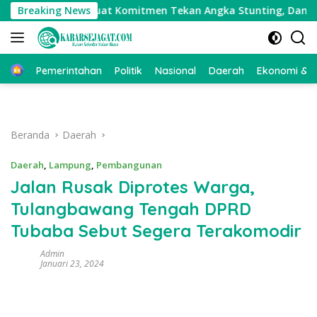
Langsung
Stunting Perkuat Komitmen Tekan Angka Stunting, Dan Salurk
Breaking News
ke
konten
Beranda
Pemerintahan
Politik
Nasional
Daerah
Ekonomi & Bi
Beranda
Daerah
Daerah
,
Lampung
,
Pembangunan
Jalan Rusak Diprotes Warga,
Tulangbawang Tengah DPRD
Tubaba Sebut Segera Terakomodir
Admin
Januari 23, 2024