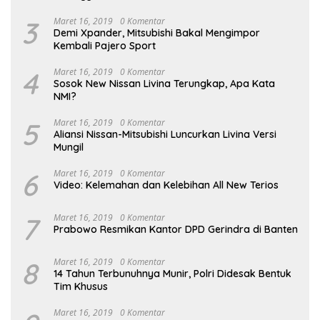
3
Maret 16, 2019
0 Komentar
Demi Xpander, Mitsubishi Bakal Mengimpor
Kembali Pajero Sport
4
Maret 16, 2019
0 Komentar
Sosok New Nissan Livina Terungkap, Apa Kata
NMI?
5
Maret 16, 2019
0 Komentar
Aliansi Nissan-Mitsubishi Luncurkan Livina Versi
Mungil
6
Maret 16, 2019
0 Komentar
Video: Kelemahan dan Kelebihan All New Terios
7
Maret 16, 2019
0 Komentar
Prabowo Resmikan Kantor DPD Gerindra di Banten
8
Maret 16, 2019
0 Komentar
14 Tahun Terbunuhnya Munir, Polri Didesak Bentuk
Tim Khusus
Maret 16, 2019
0 Komentar