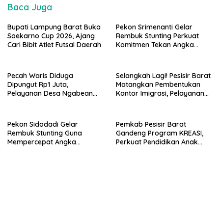
Baca Juga
Bupati Lampung Barat Buka
Pekon Srimenanti Gelar
Soekarno Cup 2026, Ajang
Rembuk Stunting Perkuat
Cari Bibit Atlet Futsal Daerah
Komitmen Tekan Angka
Stunting, Dan Salurkan BLT-
DD Tahap Kedua
Pecah Waris Diduga
Selangkah Lagi! Pesisir Barat
Dipungut Rp1 Juta,
Matangkan Pembentukan
Pelayanan Desa Ngabean
Kantor Imigrasi, Pelayanan
Boja Jadi Sorotan Publik
Paspor Bakal Lebih Dekat
Pekon Sidodadi Gelar
Pemkab Pesisir Barat
Rembuk Stunting Guna
Gandeng Program KREASI,
Mempercepat Angka
Perkuat Pendidikan Anak
Kesehatan Balita Usia Dini
Lewat Kolaborasi Lintas OPD