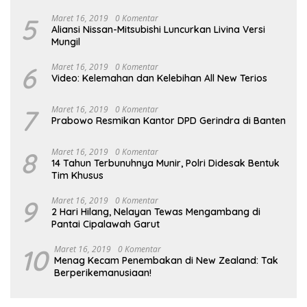
5
Maret 16, 2019
0 Komentar
Aliansi Nissan-Mitsubishi Luncurkan Livina Versi
Mungil
6
Maret 16, 2019
0 Komentar
Video: Kelemahan dan Kelebihan All New Terios
7
Maret 16, 2019
0 Komentar
Prabowo Resmikan Kantor DPD Gerindra di Banten
8
Maret 16, 2019
0 Komentar
14 Tahun Terbunuhnya Munir, Polri Didesak Bentuk
Tim Khusus
9
Maret 16, 2019
0 Komentar
2 Hari Hilang, Nelayan Tewas Mengambang di
Pantai Cipalawah Garut
10
Maret 16, 2019
0 Komentar
Menag Kecam Penembakan di New Zealand: Tak
Berperikemanusiaan!