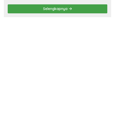
Penyandang Disabilitas,
Pelaku Ditangkap
Selengkapnya