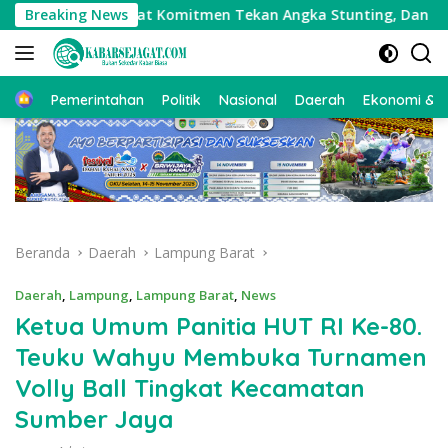
Langsung
nting Perkuat Komitmen Tekan Angka Stunting, Dan Salurkan
Breaking News
ke
konten
Beranda
Pemerintahan
Politik
Nasional
Daerah
Ekonomi & Bi
Beranda
Daerah
Lampung Barat
Daerah
,
Lampung
,
Lampung Barat
,
News
Ketua Umum Panitia HUT RI Ke-80.
Teuku Wahyu Membuka Turnamen
Volly Ball Tingkat Kecamatan
Sumber Jaya