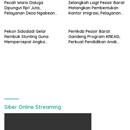
Pecah Waris Diduga
Selangkah Lagi! Pesisir Barat
Dipungut Rp1 Juta,
Matangkan Pembentukan
Pelayanan Desa Ngabean
Kantor Imigrasi, Pelayanan
Boja Jadi Sorotan Publik
Paspor Bakal Lebih Dekat
Pekon Sidodadi Gelar
Pemkab Pesisir Barat
Rembuk Stunting Guna
Gandeng Program KREASI,
Mempercepat Angka
Perkuat Pendidikan Anak
Kesehatan Balita Usia Dini
Lewat Kolaborasi Lintas OPD
Siber Online Streaming