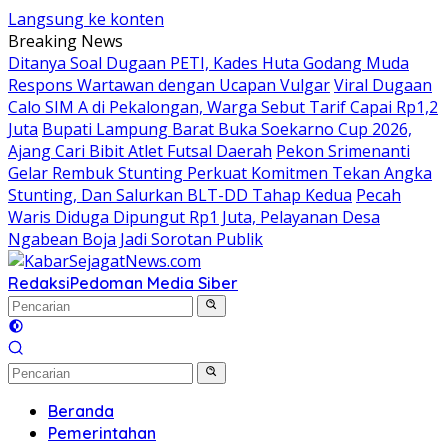
Langsung ke konten
Breaking News
Ditanya Soal Dugaan PETI, Kades Huta Godang Muda
Respons Wartawan dengan Ucapan Vulgar
Viral Dugaan
Calo SIM A di Pekalongan, Warga Sebut Tarif Capai Rp1,2
Juta
Bupati Lampung Barat Buka Soekarno Cup 2026,
Ajang Cari Bibit Atlet Futsal Daerah
Pekon Srimenanti
Gelar Rembuk Stunting Perkuat Komitmen Tekan Angka
Stunting, Dan Salurkan BLT-DD Tahap Kedua
Pecah
Waris Diduga Dipungut Rp1 Juta, Pelayanan Desa
Ngabean Boja Jadi Sorotan Publik
Redaksi
Pedoman Media Siber
Beranda
Pemerintahan