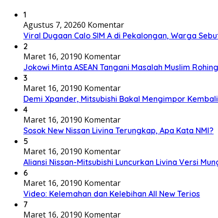
1
Agustus 7, 2026
0 Komentar
Viral Dugaan Calo SIM A di Pekalongan, Warga Sebut
2
Maret 16, 2019
0 Komentar
Jokowi Minta ASEAN Tangani Masalah Muslim Rohing
3
Maret 16, 2019
0 Komentar
Demi Xpander, Mitsubishi Bakal Mengimpor Kembali
4
Maret 16, 2019
0 Komentar
Sosok New Nissan Livina Terungkap, Apa Kata NMI?
5
Maret 16, 2019
0 Komentar
Aliansi Nissan-Mitsubishi Luncurkan Livina Versi Mung
6
Maret 16, 2019
0 Komentar
Video: Kelemahan dan Kelebihan All New Terios
7
Maret 16, 2019
0 Komentar