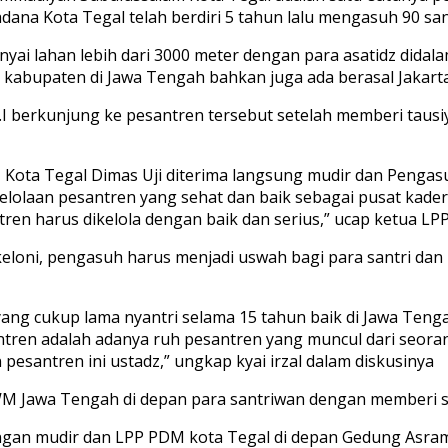
na Kota Tegal telah berdiri 5 tahun lalu mengasuh 90 sant
nyai lahan lebih dari 3000 meter dengan para asatidz did
n kabupaten di Jawa Tengah bahkan juga ada berasal Jakarta
M.Pd.I berkunjung ke pesantren tersebut setelah memberi 
 Kota Tegal Dimas Uji diterima langsung mudir dan Pengas
gelolaan pesantren yang sehat dan baik sebagai pusat kad
n harus dikelola dengan baik dan serius,” ucap ketua LP
ikeloni, pengasuh harus menjadi uswah bagi para santri d
ang cukup lama nyantri selama 15 tahun baik di Jawa Ten
ntren adalah adanya ruh pesantren yang muncul dari seoran
n pesantren ini ustadz,” ungkap kyai irzal dalam diskusinya
WM Jawa Tengah di depan para santriwan dengan memberi sem
ngan mudir dan LPP PDM kota Tegal di depan Gedung Asra