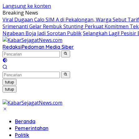
Langsung ke konten
Breaking News
Viral Dugaan Calo SIM A di Pekalongan, Warga Sebut Tarif
Srimenanti Gelar Rembuk Stunting Perkuat Komitmen Te
Ngabean Boja Jadi Sorotan Publik
Selangkah Lagi! Pesisi
Redaksi
Pedoman Media Siber
tutup
tutup
Beranda
Pemerintahan
Politik