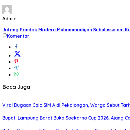
Admin
Jateng
Pondok Modern Muhammadiyah Subulussalam Ko
Komentar
Baca Juga
Viral Dugaan Calo SIM A di Pekalongan, Warga Sebut Tari
Bupati Lampung Barat Buka Soekarno Cup 2026, Ajang Cari