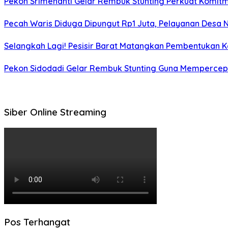
Pekon Srimenanti Gelar Rembuk Stunting Perkuat Komit
Pecah Waris Diduga Dipungut Rp1 Juta, Pelayanan Desa N
Selangkah Lagi! Pesisir Barat Matangkan Pembentukan Ka
Pekon Sidodadi Gelar Rembuk Stunting Guna Mempercepat
Siber Online Streaming
Pos Terhangat