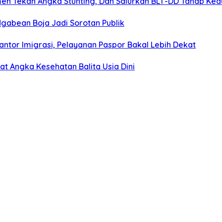
men Tekan Angka Stunting, Dan Salurkan BLT-DD Tahap Ke
gabean Boja Jadi Sorotan Publik
ntor Imigrasi, Pelayanan Paspor Bakal Lebih Dekat
 Angka Kesehatan Balita Usia Dini