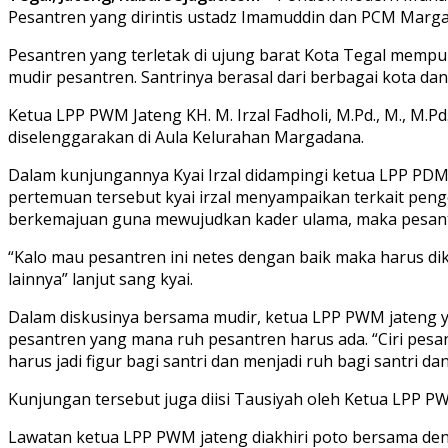
Pesantren yang dirintis ustadz Imamuddin dan PCM Margada
Pesantren yang terletak di ujung barat Kota Tegal mempu
mudir pesantren. Santrinya berasal dari berbagai kota da
Ketua LPP PWM Jateng KH. M. Irzal Fadholi, M.Pd., M., 
diselenggarakan di Aula Kelurahan Margadana.
Dalam kunjungannya Kyai Irzal didampingi ketua LPP PDM
pertemuan tersebut kyai irzal menyampaikan terkait pen
berkemajuan guna mewujudkan kader ulama, maka pesantre
“Kalo mau pesantren ini netes dengan baik maka harus d
lainnya” lanjut sang kyai.
Dalam diskusinya bersama mudir, ketua LPP PWM jateng y
pesantren yang mana ruh pesantren harus ada. “Ciri pesa
harus jadi figur bagi santri dan menjadi ruh bagi santri da
Kunjungan tersebut juga diisi Tausiyah oleh Ketua LPP P
Lawatan ketua LPP PWM jateng diakhiri poto bersama de