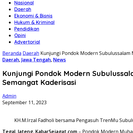
Nasional
Daerah
Ekonomi & Bisnis
Hukum & Kriminal
Pendidikan
Opini
Advertorial
Beranda
Daerah
Kunjungi Pondok Modern Subulussalam 
Daerah
,
Jawa Tengah
,
News
Kunjungi Pondok Modern Subulussa
Semangat Kaderisasi
Admin
September 11, 2023
KH.M.Irzal Fadholi bersama Pengasuh TrenMu Subul
Tegal, Jateng, KabarSejagat.com
– Pondok Modern Muhamm