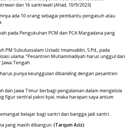
riwan dan 16 santriwati (Ahad, 10/9/2023)
alamnya ada 10 orang sebagai pembantu pengasuh atau
.
tausiyah pada Pengukuhan PCM dan PCA Margadana yang
uh PM Subulussalam Ustadz Imamuddin, S.Pd., pada
erisasi ulama. “Pesantren Muhammadiyah harus unggul dan
P Jawa Tengah
an harus punya keunggulan dibanding dengan pesantren
gah dan Jawa Timur berbagi pengalaman dalam mengelola
g figur sentral yakni kyai, maka harapan saya antum
angat belajar bagi santri dan bangga jadi santri.
ma yang masih dibangun.
(Tarqum Aziz)