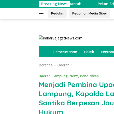
Langsung
Cari Bibit Atlet Futsal Daerah
Breaking News
Pekon Srimenanti Gela
ke
konten
Redaksi
Pedoman Media Siber
tutup
B
Pemerintahan
Politik
Nasion
e
r
Beranda
Daerah
a
n
d
Daerah
,
Lampung
,
News
,
Pendidikan
a
Menjadi Pembina Upac
Lampung, Kapolda La
Santika Berpesan Ja
Hukum