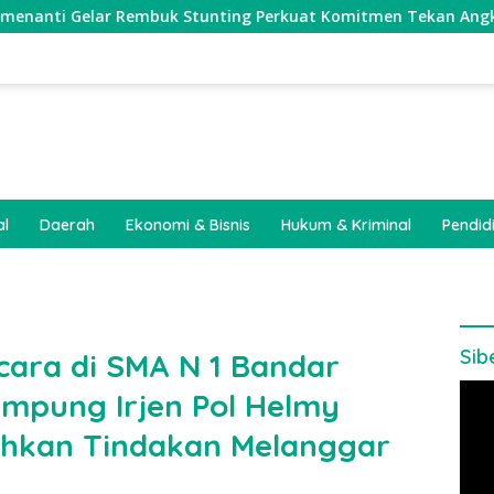
r Rembuk Stunting Perkuat Komitmen Tekan Angka Stunting, 
al
Daerah
Ekonomi & Bisnis
Hukum & Kriminal
Pendid
Sib
ara di SMA N 1 Bandar
Pem
mpung Irjen Pol Helmy
Vide
uhkan Tindakan Melanggar