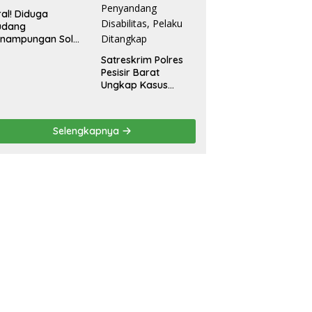
ral! Diduga
udang
enampungan Solar
egal Ditemukan di
Satreskrim Polres
radadi Tegal
Pesisir Barat
Ungkap Kasus
Dugaan Kekerasan
Seksual terhadap
Penyandang
Selengkapnya
Disabilitas, Pelaku
Ditangkap