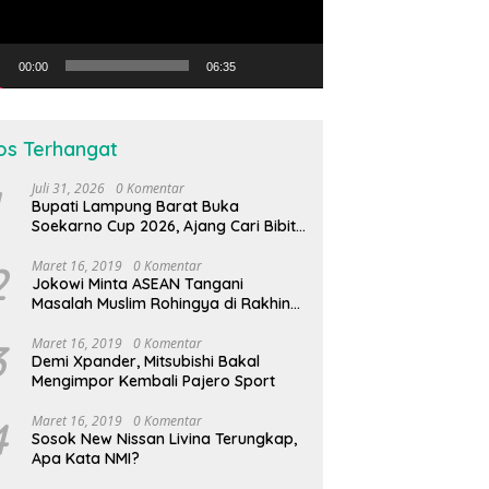
00:00
06:35
os Terhangat
Juli 31, 2026
0 Komentar
Bupati Lampung Barat Buka
Soekarno Cup 2026, Ajang Cari Bibit
Atlet Futsal Daerah
2
Maret 16, 2019
0 Komentar
Jokowi Minta ASEAN Tangani
Masalah Muslim Rohingya di Rakhine
State
3
Maret 16, 2019
0 Komentar
Demi Xpander, Mitsubishi Bakal
Mengimpor Kembali Pajero Sport
4
Maret 16, 2019
0 Komentar
Sosok New Nissan Livina Terungkap,
Apa Kata NMI?