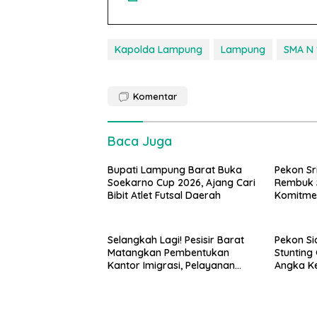
Kapolda Lampung
Lampung
SMA N 
Komentar
Baca Juga
Bupati Lampung Barat Buka
Pekon Sr
Soekarno Cup 2026, Ajang Cari
Rembuk S
Bibit Atlet Futsal Daerah
Komitme
Stunting
Tahap K
Selangkah Lagi! Pesisir Barat
Pekon Si
Matangkan Pembentukan
Stuntin
Kantor Imigrasi, Pelayanan
Angka Ke
Paspor Bakal Lebih Dekat
Dini