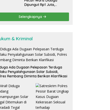
Pecah Waris Diduga
Dipungut Rp1 Juta,
Pelayanan Desa Ngabean
Boja Jadi Sorotan Publik
Selengkapnya
ukum & Kriminal
duga Ada Dugaan Pelepasan Terduga
laku Penyalahgunaan Solar Subsidi,
lres Rembang Diminta Berikan Klarifikasi