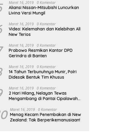
5
Maret 16, 2019
0 Komentar
Aliansi Nissan-Mitsubishi Luncurkan
Livina Versi Mungil
6
Maret 16, 2019
0 Komentar
Video: Kelemahan dan Kelebihan All
New Terios
7
Maret 16, 2019
0 Komentar
Prabowo Resmikan Kantor DPD
Gerindra di Banten
8
Maret 16, 2019
0 Komentar
14 Tahun Terbunuhnya Munir, Polri
Didesak Bentuk Tim Khusus
9
Maret 16, 2019
0 Komentar
2 Hari Hilang, Nelayan Tewas
Mengambang di Pantai Cipalawah
Garut
10
Maret 16, 2019
0 Komentar
Menag Kecam Penembakan di New
Zealand: Tak Berperikemanusiaan!