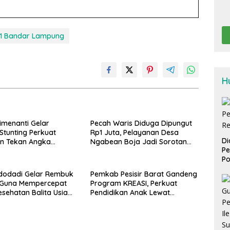
1 Bandar Lampung
H
imenanti Gelar
Pecah Waris Diduga Dipungut
tunting Perkuat
Rp1 Juta, Pelayanan Desa
Di
n Tekan Angka
Ngabean Boja Jadi Sorotan
Pe
, Dan Salurkan BLT-DD
Publik
Po
edua
dodadi Gelar Rembuk
Pemkab Pesisir Barat Gandeng
g Guna Mempercepat
Program KREASI, Perkuat
sehatan Balita Usia
Pendidikan Anak Lewat
Kolaborasi Lintas OPD