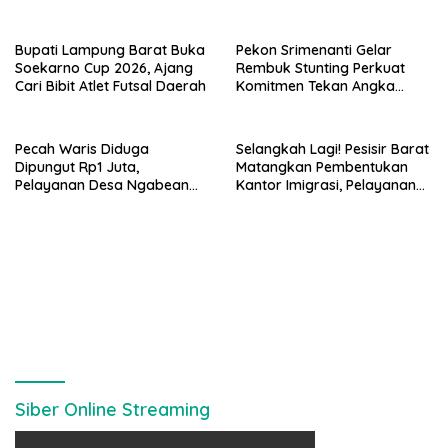
Ucapan Vulgar
Bupati Lampung Barat Buka
Pekon Srimenanti Gelar
Soekarno Cup 2026, Ajang
Rembuk Stunting Perkuat
Cari Bibit Atlet Futsal Daerah
Komitmen Tekan Angka
Stunting, Dan Salurkan BLT-
DD Tahap Kedua
Pecah Waris Diduga
Selangkah Lagi! Pesisir Barat
Dipungut Rp1 Juta,
Matangkan Pembentukan
Pelayanan Desa Ngabean
Kantor Imigrasi, Pelayanan
Boja Jadi Sorotan Publik
Paspor Bakal Lebih Dekat
Siber Online Streaming