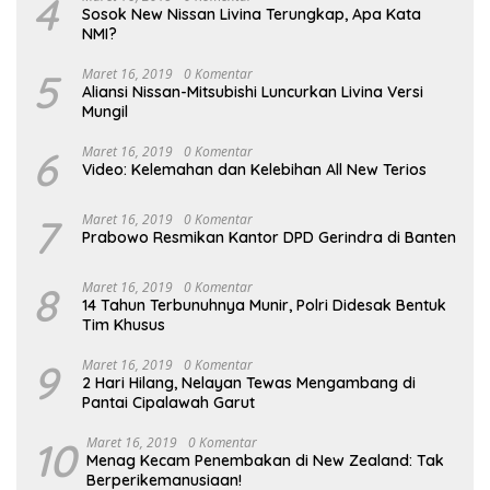
4
Sosok New Nissan Livina Terungkap, Apa Kata
NMI?
5
Maret 16, 2019
0 Komentar
Aliansi Nissan-Mitsubishi Luncurkan Livina Versi
Mungil
6
Maret 16, 2019
0 Komentar
Video: Kelemahan dan Kelebihan All New Terios
7
Maret 16, 2019
0 Komentar
Prabowo Resmikan Kantor DPD Gerindra di Banten
8
Maret 16, 2019
0 Komentar
14 Tahun Terbunuhnya Munir, Polri Didesak Bentuk
Tim Khusus
9
Maret 16, 2019
0 Komentar
2 Hari Hilang, Nelayan Tewas Mengambang di
Pantai Cipalawah Garut
10
Maret 16, 2019
0 Komentar
Menag Kecam Penembakan di New Zealand: Tak
Berperikemanusiaan!