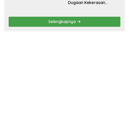
Dugaan Kekerasan
Seksual terhadap
Penyandang Disabilitas,
Pelaku Ditangkap
Selengkapnya