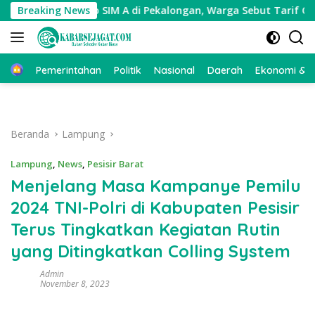
Langsung
al Dugaan Calo SIM A di Pekalongan, Warga Sebut Tarif Capai Rp
Breaking News
ke
konten
Beranda
Pemerintahan
Politik
Nasional
Daerah
Ekonomi & Bi
Beranda
Lampung
Lampung
,
News
,
Pesisir Barat
Menjelang Masa Kampanye Pemilu
2024 TNI-Polri di Kabupaten Pesisir
Terus Tingkatkan Kegiatan Rutin
yang Ditingkatkan Colling System
Admin
November 8, 2023