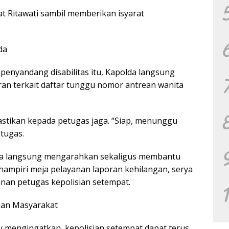
kat Ritawati sambil memberikan isyarat
da
enyandang disabilitas itu, Kapolda langsung
n terkait daftar tunggu nomor antrean wanita
astikan kepada petugas jaga. “Siap, menunggu
etugas.
da langsung mengarahkan sekaligus membantu
hampiri meja pelayanan laporan kehilangan, serya
nan petugas kepolisian setempat.
nan Masyarakat
mengingatkan, kepolisian setempat dapat terus