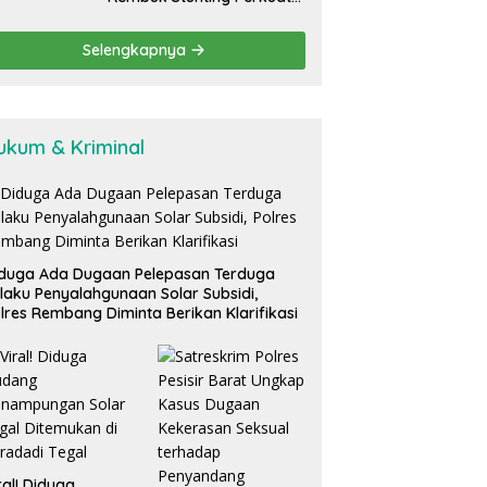
Komitmen Tekan Angka
Stunting, Dan Salurkan
Selengkapnya
BLT-DD Tahap Kedua
ukum & Kriminal
duga Ada Dugaan Pelepasan Terduga
laku Penyalahgunaan Solar Subsidi,
lres Rembang Diminta Berikan Klarifikasi
ral! Diduga