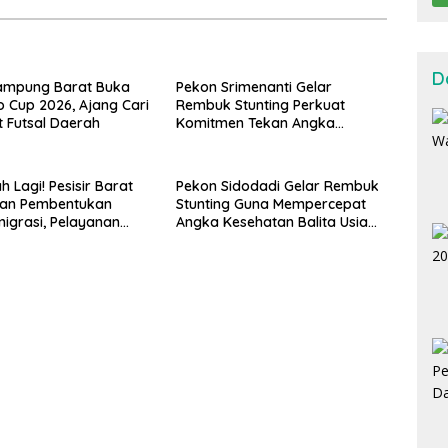
D
Lampung Barat Buka
Pekon Srimenanti Gelar
 Cup 2026, Ajang Cari
Rembuk Stunting Perkuat
et Futsal Daerah
Komitmen Tekan Angka
Stunting, Dan Salurkan BLT-DD
Tahap Kedua
 Lagi! Pesisir Barat
Pekon Sidodadi Gelar Rembuk
an Pembentukan
Stunting Guna Mempercepat
migrasi, Pelayanan
Angka Kesehatan Balita Usia
akal Lebih Dekat
Dini