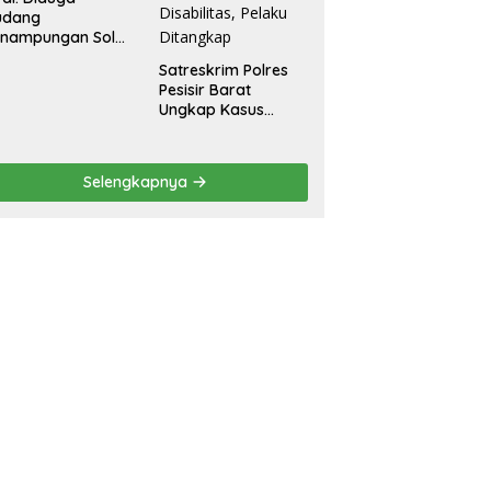
udang
enampungan Solar
egal Ditemukan di
Satreskrim Polres
radadi Tegal
Pesisir Barat
Ungkap Kasus
Dugaan Kekerasan
Seksual terhadap
Penyandang
Selengkapnya
Disabilitas, Pelaku
Ditangkap