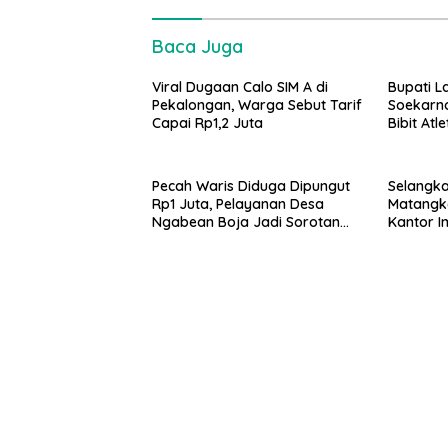
Baca Juga
Viral Dugaan Calo SIM A di
Bupati 
Pekalongan, Warga Sebut Tarif
Soekarno
Capai Rp1,2 Juta
Bibit Atl
Pecah Waris Diduga Dipungut
Selangkah
Rp1 Juta, Pelayanan Desa
Matangk
Ngabean Boja Jadi Sorotan
Kantor I
Publik
Paspor B