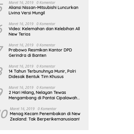
5
Maret 16, 2019
0 Komentar
Aliansi Nissan-Mitsubishi Luncurkan
Livina Versi Mungil
6
Maret 16, 2019
0 Komentar
Video: Kelemahan dan Kelebihan All
New Terios
7
Maret 16, 2019
0 Komentar
Prabowo Resmikan Kantor DPD
Gerindra di Banten
8
Maret 16, 2019
0 Komentar
14 Tahun Terbunuhnya Munir, Polri
Didesak Bentuk Tim Khusus
9
Maret 16, 2019
0 Komentar
2 Hari Hilang, Nelayan Tewas
Mengambang di Pantai Cipalawah
Garut
10
Maret 16, 2019
0 Komentar
Menag Kecam Penembakan di New
Zealand: Tak Berperikemanusiaan!