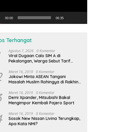
00:00
06:35
os Terhangat
Agustus 7, 2026
0 Komentar
Viral Dugaan Calo SIM A di
Pekalongan, Warga Sebut Tarif
Capai Rp1,2 Juta
2
Maret 16, 2019
0 Komentar
Jokowi Minta ASEAN Tangani
Masalah Muslim Rohingya di Rakhine
State
3
Maret 16, 2019
0 Komentar
Demi Xpander, Mitsubishi Bakal
Mengimpor Kembali Pajero Sport
4
Maret 16, 2019
0 Komentar
Sosok New Nissan Livina Terungkap,
Apa Kata NMI?