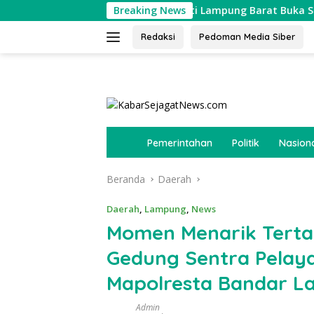
Langsung
Rp1,2 Juta
Bupati Lampung Barat Buka Soekarno Cup 2026
Breaking News
ke
konten
Redaksi
Pedoman Media Siber
tutup
B
Pemerintahan
Politik
Nasion
e
r
Beranda
Daerah
a
n
d
Daerah
,
Lampung
,
News
a
Momen Menarik Terta
Gedung Sentra Pelaya
Mapolresta Bandar 
Admin