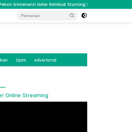
nti Gelar Rembuk Stunting Perkuat Komitmen Tekan Angka Stu
tutup
ikan
Opini
Advertorial
er Online Streaming
utar
o