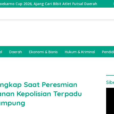
, Ajang Cari Bibit Atlet Futsal Daerah
Pekon Srimena
al
Daerah
Ekonomi & Bisnis
Hukum & Kriminal
Pendid
Sib
ngkap Saat Peresmian
Pem
nan Kepolisian Terpadu
Vide
Lampung