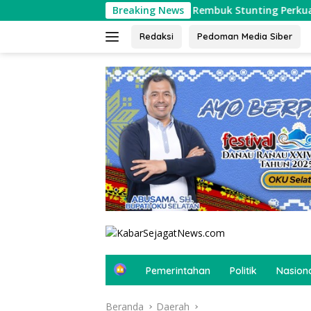
Langsung
menanti Gelar Rembuk Stunting Perkuat Komitmen Tekan Angka
Breaking News
ke
konten
Redaksi
Pedoman Media Siber
tutup
B
Pemerintahan
Politik
Nasion
e
r
Beranda
Daerah
a