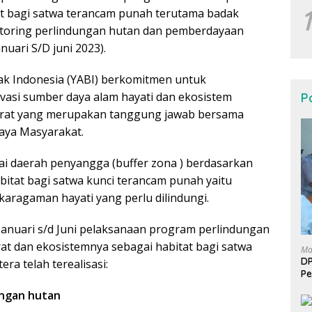
at bagi satwa terancam punah terutama badak
toring perlindungan hutan dan pemberdayaan
nuari S/D juni 2023).
dak Indonesia (YABI) berkomitmen untuk
asi sumber daya alam hayati dan ekosistem
Po
Barat yang merupakan tanggung jawab bersama
aya Masyarakat.
ai daerah penyangga (buffer zona ) berdasarkan
abitat bagi satwa kunci terancam punah yaitu
karagaman hayati yang perlu dilindungi.
Januari s/d Juni pelaksanaan program perlindungan
at dan ekosistemnya sebagai habitat bagi satwa
Ma
DP
a telah terealisasi:
Pe
ungan hutan