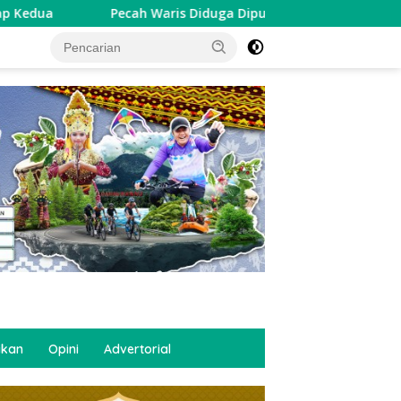
aris Diduga Dipungut Rp1 Juta, Pelayanan Desa Ngabean Boja Ja
tutup
ikan
Opini
Advertorial