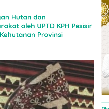
gan Hutan dan
akat oleh UPTD KPH Pesisir
Kehutanan Provinsi
Sib