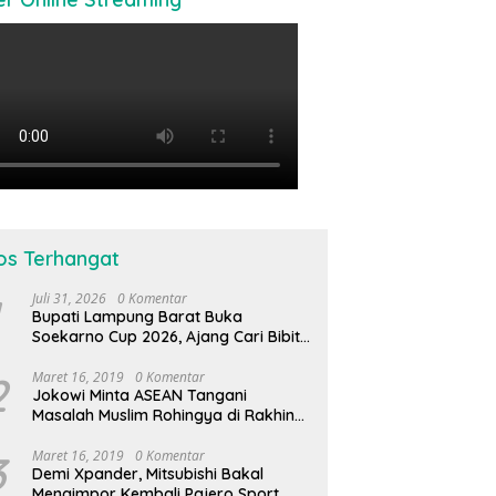
os Terhangat
Juli 31, 2026
0 Komentar
Bupati Lampung Barat Buka
Soekarno Cup 2026, Ajang Cari Bibit
Atlet Futsal Daerah
2
Maret 16, 2019
0 Komentar
Jokowi Minta ASEAN Tangani
Masalah Muslim Rohingya di Rakhine
State
3
Maret 16, 2019
0 Komentar
Demi Xpander, Mitsubishi Bakal
Mengimpor Kembali Pajero Sport