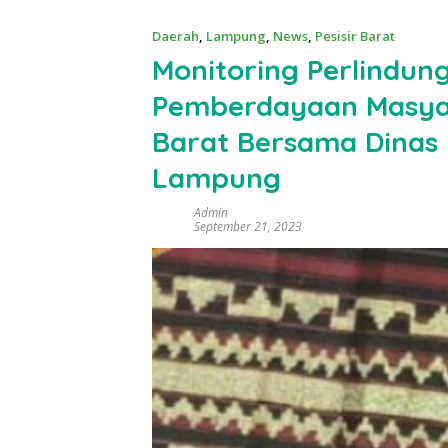
n
d
Daerah
,
Lampung
,
News
,
Pesisir Barat
a
Monitoring Perlindun
Pemberdayaan Masyar
Barat Bersama Dinas 
Lampung
Admin
September 21, 2023