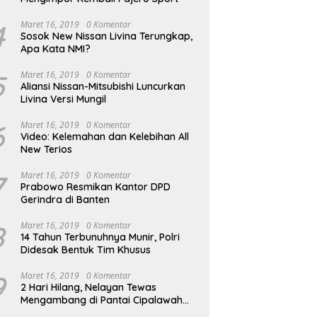
4
Maret 16, 2019
0 Komentar
Sosok New Nissan Livina Terungkap,
Apa Kata NMI?
5
Maret 16, 2019
0 Komentar
Aliansi Nissan-Mitsubishi Luncurkan
Livina Versi Mungil
6
Maret 16, 2019
0 Komentar
Video: Kelemahan dan Kelebihan All
New Terios
7
Maret 16, 2019
0 Komentar
Prabowo Resmikan Kantor DPD
Gerindra di Banten
8
Maret 16, 2019
0 Komentar
14 Tahun Terbunuhnya Munir, Polri
Didesak Bentuk Tim Khusus
9
Maret 16, 2019
0 Komentar
2 Hari Hilang, Nelayan Tewas
Mengambang di Pantai Cipalawah
Garut