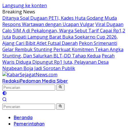
Langsung ke konten
Breaking News
Ditanya Soal Dugaan PETI, Kades Huta Godang Muda
Respons Wartawan dengan Ucapan Vulgar
Viral Dugaan
Calo SIM A di Pekalongan, Warga Sebut Tarif Capai Rp1,2
Juta
Bupati Lampung Barat Buka Soekarno Cup 2026,
Ajang Cari Bibit Atlet Futsal Daerah
Pekon Srimenanti
Gelar Rembuk Stunting Perkuat Komitmen Tekan Angka
Stunting, Dan Salurkan BLT-DD Tahap Kedua
Pecah
Waris Diduga Dipungut Rp1 Juta, Pelayanan Desa
Ngabean Boja Jadi Sorotan Publik
Redaksi
Pedoman Media Siber
Beranda
Pemerintahan