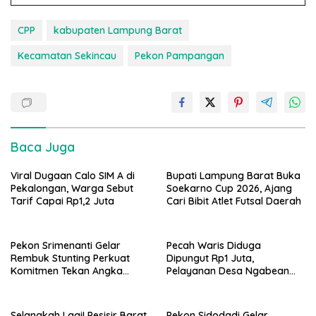
CPP
kabupaten Lampung Barat
Kecamatan Sekincau
Pekon Pampangan
Baca Juga
Viral Dugaan Calo SIM A di
Bupati Lampung Barat Buka
Pekalongan, Warga Sebut
Soekarno Cup 2026, Ajang
Tarif Capai Rp1,2 Juta
Cari Bibit Atlet Futsal Daerah
Pekon Srimenanti Gelar
Pecah Waris Diduga
Rembuk Stunting Perkuat
Dipungut Rp1 Juta,
Komitmen Tekan Angka
Pelayanan Desa Ngabean
Stunting, Dan Salurkan BLT-
Boja Jadi Sorotan Publik
DD Tahap Kedua
Selangkah Lagi! Pesisir Barat
Pekon Sidodadi Gelar