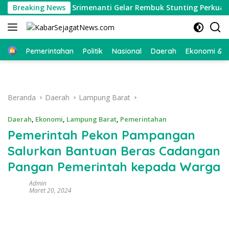
Langsung
Breaking News
Pekon Srimenanti Gelar Rembuk Stunting Perkuat Komi
ke
konten
Beranda
Pemerintahan
Politik
Nasional
Daerah
Ekonomi & Bi
Beranda
Daerah
Lampung Barat
Daerah
,
Ekonomi
,
Lampung Barat
,
Pemerintahan
Pemerintah Pekon Pampangan
Salurkan Bantuan Beras Cadangan
Pangan Pemerintah kepada Warga
Admin
Maret 20, 2024