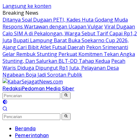
Langsung ke konten
Breaking News
Ditanya Soal Dugaan PETI, Kades Huta Godang Muda
Respons Wartawan dengan Ucapan Vulgar
Viral Dugaan
Calo SIM A di Pekalongan, Warga Sebut Tarif Capai Rp1,2
Juta
Bupati Lampung Barat Buka Soekarno Cup 2026,
Ajang Cari Bibit Atlet Futsal Daerah
Pekon Srimenanti
Gelar Rembuk Stunting Perkuat Komitmen Tekan Angka
Stunting, Dan Salurkan BLT-DD Tahap Kedua
Pecah
Waris Diduga Dipungut Rp1 Juta, Pelayanan Desa
Ngabean Boja Jadi Sorotan Publik
Redaksi
Pedoman Media Siber
Beranda
Pemerintahan