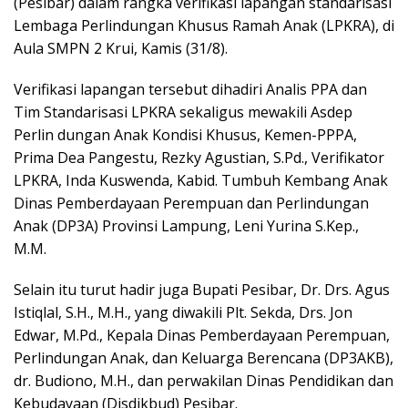
(Pesibar) dalam rangka verifikasi lapangan standarisasi
Lembaga Perlindungan Khusus Ramah Anak (LPKRA), di
Aula SMPN 2 Krui, Kamis (31/8).
Verifikasi lapangan tersebut dihadiri Analis PPA dan
Tim Standarisasi LPKRA sekaligus mewakili Asdep
Perlin dungan Anak Kondisi Khusus, Kemen-PPPA,
Prima Dea Pangestu, Rezky Agustian, S.Pd., Verifikator
LPKRA, Inda Kuswenda, Kabid. Tumbuh Kembang Anak
Dinas Pemberdayaan Perempuan dan Perlindungan
Anak (DP3A) Provinsi Lampung, Leni Yurina S.Kep.,
M.M.
Selain itu turut hadir juga Bupati Pesibar, Dr. Drs. Agus
Istiqlal, S.H., M.H., yang diwakili Plt. Sekda, Drs. Jon
Edwar, M.Pd., Kepala Dinas Pemberdayaan Perempuan,
Perlindungan Anak, dan Keluarga Berencana (DP3AKB),
dr. Budiono, M.H., dan perwakilan Dinas Pendidikan dan
Kebudayaan (Disdikbud) Pesibar.