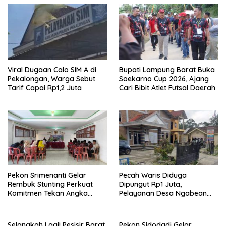
Viral Dugaan Calo SIM A di
Bupati Lampung Barat Buka
Pekalongan, Warga Sebut
Soekarno Cup 2026, Ajang
Tarif Capai Rp1,2 Juta
Cari Bibit Atlet Futsal Daerah
Pekon Srimenanti Gelar
Pecah Waris Diduga
Rembuk Stunting Perkuat
Dipungut Rp1 Juta,
Komitmen Tekan Angka
Pelayanan Desa Ngabean
Stunting, Dan Salurkan BLT-
Boja Jadi Sorotan Publik
DD Tahap Kedua
Selangkah Lagi! Pesisir Barat
Pekon Sidodadi Gelar