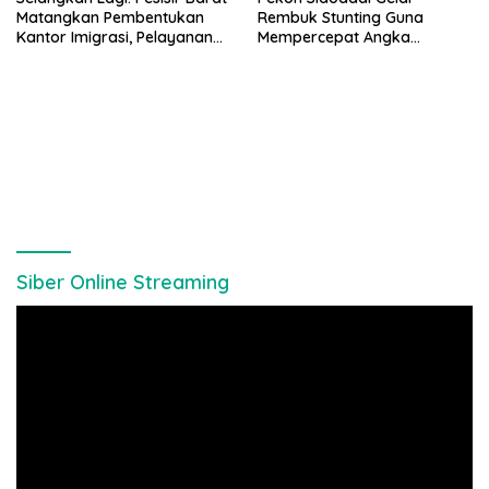
Matangkan Pembentukan
Rembuk Stunting Guna
Kantor Imigrasi, Pelayanan
Mempercepat Angka
Paspor Bakal Lebih Dekat
Kesehatan Balita Usia Dini
Siber Online Streaming
Pemutar
Video