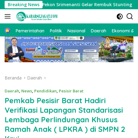
Langsung
ah
Breaking News
Pekon Srimenanti Gelar Rembuk Stunting Perkuat K
ke
konten
Beranda
Pemerintahan
Politik
Nasional
Daerah
Ekonomi & Bi
Beranda
Daerah
Daerah
,
News
,
Pendidikan
,
Pesisir Barat
Pemkab Pesisir Barat Hadiri
Verifikasi Lapangan Standarisasi
Lembaga Perlindungan Khusus
Ramah Anak ( LPKRA ) di SMPN 2