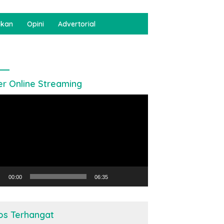
ikan
Opini
Advertorial
er Online Streaming
utar
o
00:00
06:35
os Terhangat