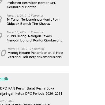
7
Prabowo Resmikan Kantor DPD
Gerindra di Banten
8
Maret 16, 2019
0 Komentar
14 Tahun Terbunuhnya Munir, Polri
Didesak Bentuk Tim Khusus
9
Maret 16, 2019
0 Komentar
2 Hari Hilang, Nelayan Tewas
Mengambang di Pantai Cipalawah
Garut
10
Maret 16, 2019
0 Komentar
Menag Kecam Penembakan di New
Zealand: Tak Berperikemanusiaan!
litik
ret 5, 2026