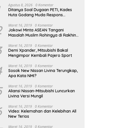
Agustus 8, 2026
0 Komentar
Ditanya Soal Dugaan PETI, Kades
Huta Godang Muda Respons
Wartawan dengan Ucapan Vulgar
2
Maret 16, 2019
0 Komentar
Jokowi Minta ASEAN Tangani
Masalah Muslim Rohingya di Rakhine
State
3
Maret 16, 2019
0 Komentar
Demi Xpander, Mitsubishi Bakal
Mengimpor Kembali Pajero Sport
4
Maret 16, 2019
0 Komentar
Sosok New Nissan Livina Terungkap,
Apa Kata NMI?
5
Maret 16, 2019
0 Komentar
Aliansi Nissan-Mitsubishi Luncurkan
Livina Versi Mungil
6
Maret 16, 2019
0 Komentar
Video: Kelemahan dan Kelebihan All
New Terios
Maret 16, 2019
0 Komentar