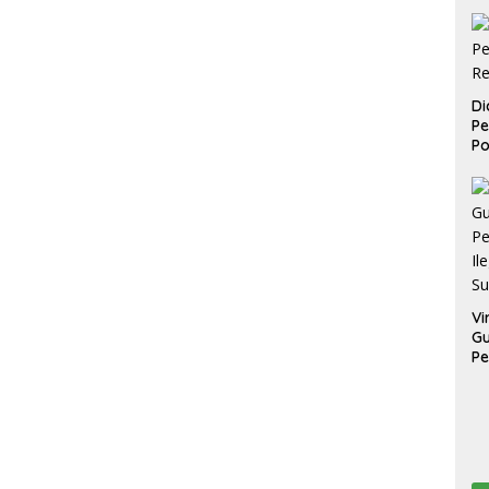
Di
Pe
Po
Vi
G
P
Il
Su