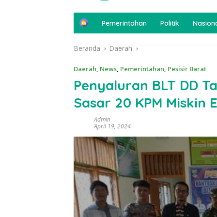
B
Pemerintahan
Politik
Nasion
e
r
Beranda
Daerah
a
n
d
Daerah
,
News
,
Pemerintahan
,
Pesisir Barat
a
Penyaluran BLT DD Ta
Sasar 20 KPM Miskin 
Admin
April 19, 2024