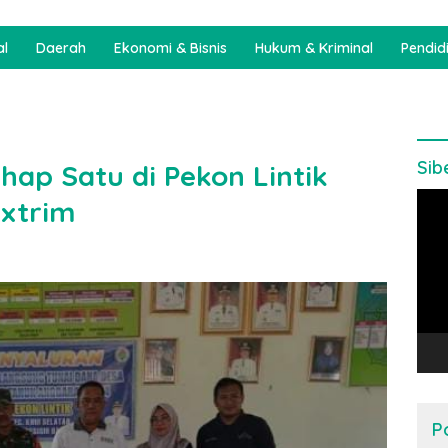
al
Daerah
Ekonomi & Bisnis
Hukum & Kriminal
Pendid
Sib
hap Satu di Pekon Lintik
Pem
Extrim
Vide
P