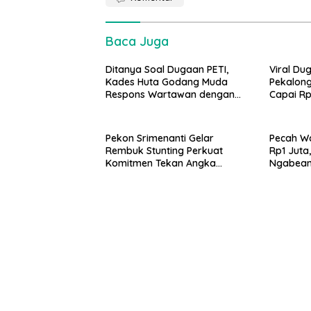
Baca Juga
Ditanya Soal Dugaan PETI,
Viral Du
Kades Huta Godang Muda
Pekalong
Respons Wartawan dengan
Capai Rp
Ucapan Vulgar
Pekon Srimenanti Gelar
Pecah Wa
Rembuk Stunting Perkuat
Rp1 Juta
Komitmen Tekan Angka
Ngabean 
Stunting, Dan Salurkan BLT-DD
Publik
Tahap Kedua