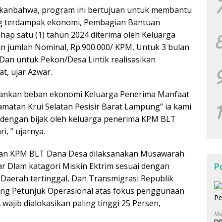
ikanbahwa, program ini bertujuan untuk membantu
ng terdampak ekonomi, Pembagian Bantuan
hap satu (1) tahun 2024 diterima oleh Keluarga
n jumlah Nominal, Rp.900.000/ KPM, Untuk 3 bulan
 Dan untuk Pekon/Desa Lintik realisasikan
t, ujar Azwar.
ngankan beban ekonomi Keluarga Penerima Manfaat
amatan Krui Selatan Pesisir Barat Lampung” ia kami
 dengan bijak oleh keluarga penerima KPM BLT
, ” ujarnya.
an KPM BLT Dana Desa dilaksanakan Musawarah
r Dlam katagori Miskin Ektrim sesuai dengan
Po
aerah tertinggal, Dan Transmigrasi Republik
ang Petunjuk Operasional atas fokus penggunaan
ajib dialokasikan paling tinggi 25 Persen,
Ma