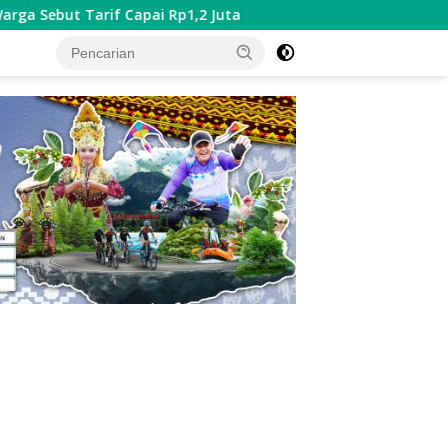
if Capai Rp1,2 Juta
Bupati Lampung Barat Buka Soekarno
tutup