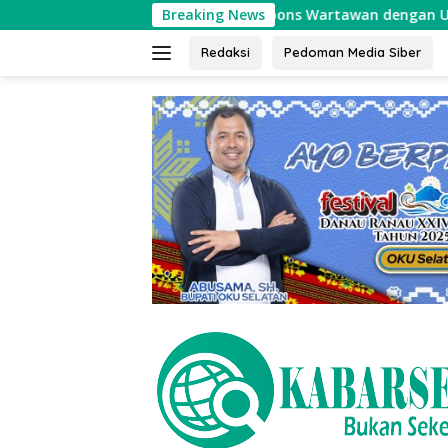
Langsung
s Huta Godang Muda Respons Wartawan dengan Ucapan Vulgar
Breaking News
ke
konten
Redaksi
Pedoman Media Siber
tutup