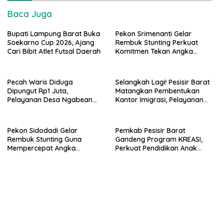
Baca Juga
Bupati Lampung Barat Buka
Pekon Srimenanti Gelar
Soekarno Cup 2026, Ajang
Rembuk Stunting Perkuat
Cari Bibit Atlet Futsal Daerah
Komitmen Tekan Angka
Stunting, Dan Salurkan BLT-
DD Tahap Kedua
Pecah Waris Diduga
Selangkah Lagi! Pesisir Barat
Dipungut Rp1 Juta,
Matangkan Pembentukan
Pelayanan Desa Ngabean
Kantor Imigrasi, Pelayanan
Boja Jadi Sorotan Publik
Paspor Bakal Lebih Dekat
Pekon Sidodadi Gelar
Pemkab Pesisir Barat
Rembuk Stunting Guna
Gandeng Program KREASI,
Mempercepat Angka
Perkuat Pendidikan Anak
Kesehatan Balita Usia Dini
Lewat Kolaborasi Lintas OPD