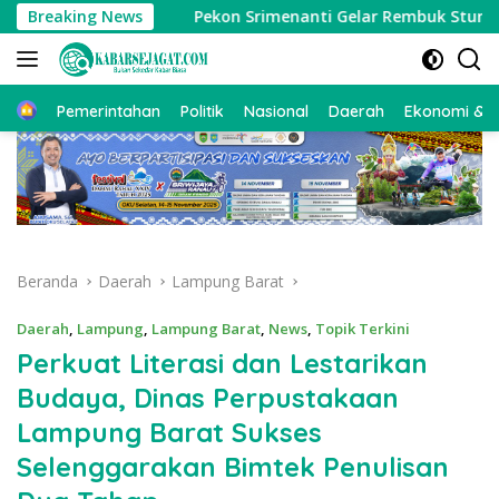
Langsung
Daerah
Breaking News
Pekon Srimenanti Gelar Rembuk Stunting Perku
ke
konten
Beranda
Pemerintahan
Politik
Nasional
Daerah
Ekonomi & Bi
Beranda
Daerah
Lampung Barat
Daerah
,
Lampung
,
Lampung Barat
,
News
,
Topik Terkini
Perkuat Literasi dan Lestarikan
Budaya, Dinas Perpustakaan
Lampung Barat Sukses
Selenggarakan Bimtek Penulisan