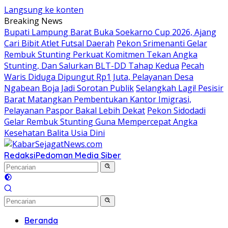
Langsung ke konten
Breaking News
Bupati Lampung Barat Buka Soekarno Cup 2026, Ajang
Cari Bibit Atlet Futsal Daerah
Pekon Srimenanti Gelar
Rembuk Stunting Perkuat Komitmen Tekan Angka
Stunting, Dan Salurkan BLT-DD Tahap Kedua
Pecah
Waris Diduga Dipungut Rp1 Juta, Pelayanan Desa
Ngabean Boja Jadi Sorotan Publik
Selangkah Lagi! Pesisir
Barat Matangkan Pembentukan Kantor Imigrasi,
Pelayanan Paspor Bakal Lebih Dekat
Pekon Sidodadi
Gelar Rembuk Stunting Guna Mempercepat Angka
Kesehatan Balita Usia Dini
Redaksi
Pedoman Media Siber
Beranda