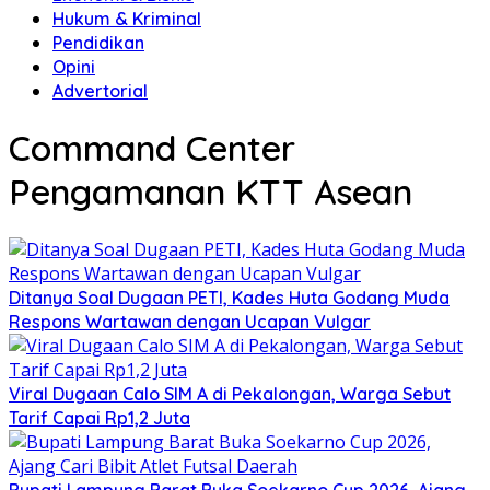
Hukum & Kriminal
Pendidikan
Opini
Advertorial
Command Center
Pengamanan KTT Asean
Ditanya Soal Dugaan PETI, Kades Huta Godang Muda
Respons Wartawan dengan Ucapan Vulgar
Viral Dugaan Calo SIM A di Pekalongan, Warga Sebut
Tarif Capai Rp1,2 Juta
Bupati Lampung Barat Buka Soekarno Cup 2026, Ajang