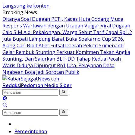
Langsung ke konten
Breaking News
Ditanya Soal Dugaan PETI, Kades Huta Godang Muda
Respons Wartawan dengan Ucapan Vulgar
Viral Dugaan
Calo SIM A di Pekalongan, Warga Sebut Tarif Capai Rp1,2
Juta
Bupati Lampung Barat Buka Soekarno Cup 2026,
Ajang Cari Bibit Atlet Futsal Daerah
Pekon Srimenanti
Gelar Rembuk Stunting Perkuat Komitmen Tekan Angka
Stunting, Dan Salurkan BLT-DD Tahap Kedua
Pecah
Waris Diduga Dipungut Rp1 Juta, Pelayanan Desa
Ngabean Boja Jadi Sorotan Publik
Redaksi
Pedoman Media Siber
Beranda
Pemerintahan