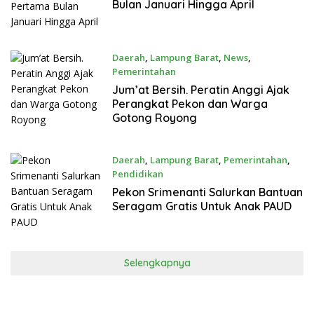
Bulan Januari Hingga April
Daerah
,
Lampung Barat
,
News
,
Pemerintahan
Desember 1, 2023
Jum’at Bersih. Peratin Anggi Ajak
Perangkat Pekon dan Warga
Gotong Royong
Daerah
,
Lampung Barat
,
Pemerintahan
,
Pendidikan
September 21, 2023
Pekon Srimenanti Salurkan Bantuan
Seragam Gratis Untuk Anak PAUD
Selengkapnya