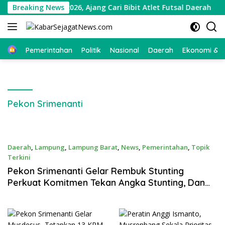
Langsung
karno Cup 2026, Ajang Cari Bibit Atlet Futsal Daerah
Breaking News
ke
konten
Beranda
Pemerintahan
Politik
Nasional
Daerah
Ekonomi & Bi
Pekon Srimenanti
Daerah
,
Lampung
,
Lampung Barat
,
News
,
Pemerintahan
,
Topik
Terkini
Juli 30, 2026
Pekon Srimenanti Gelar Rembuk Stunting
Perkuat Komitmen Tekan Angka Stunting, Dan
Salurkan BLT-DD Tahap Kedua