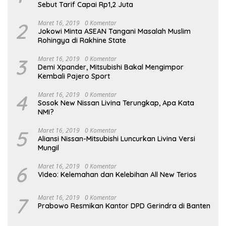
Sebut Tarif Capai Rp1,2 Juta
2
Maret 16, 2019
0 Komentar
Jokowi Minta ASEAN Tangani Masalah Muslim
Rohingya di Rakhine State
3
Maret 16, 2019
0 Komentar
Demi Xpander, Mitsubishi Bakal Mengimpor
Kembali Pajero Sport
4
Maret 16, 2019
0 Komentar
Sosok New Nissan Livina Terungkap, Apa Kata
NMI?
5
Maret 16, 2019
0 Komentar
Aliansi Nissan-Mitsubishi Luncurkan Livina Versi
Mungil
6
Maret 16, 2019
0 Komentar
Video: Kelemahan dan Kelebihan All New Terios
7
Maret 16, 2019
0 Komentar
Prabowo Resmikan Kantor DPD Gerindra di Banten