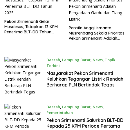
Pekon Srimenanti Gelar
Musdesus, Tetapkan 13 KPM
Peratin Anggi Ismanto,
Penerima BLT-DD Tahun
Musrenbang Sekala Prioritas
2025
Pekon Srimenanti Adalah
Pengadaan Gardu dan Tiang
Listrik
Daerah
,
Lampung Barat
,
News
,
Topik
Terkini
Desember 9, 2024
Masyarakat Pekon Srimenanti
Keluhkan Tegangan Listrik Rendah
Berharap PLN Bertindak Tegas
Daerah
,
Lampung Barat
,
News
,
Pemerintahan
April 19, 2024
Pekon Srimenanti Salurkan BLT-DD
Kepada 25 KPM Periode Pertama