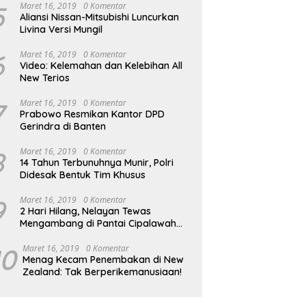
5
Maret 16, 2019
0 Komentar
Aliansi Nissan-Mitsubishi Luncurkan
Livina Versi Mungil
6
Maret 16, 2019
0 Komentar
Video: Kelemahan dan Kelebihan All
New Terios
7
Maret 16, 2019
0 Komentar
Prabowo Resmikan Kantor DPD
Gerindra di Banten
8
Maret 16, 2019
0 Komentar
14 Tahun Terbunuhnya Munir, Polri
Didesak Bentuk Tim Khusus
9
Maret 16, 2019
0 Komentar
2 Hari Hilang, Nelayan Tewas
Mengambang di Pantai Cipalawah
Garut
10
Maret 16, 2019
0 Komentar
Menag Kecam Penembakan di New
Zealand: Tak Berperikemanusiaan!