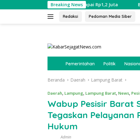
Langsung
gan, Warga Sebut Tarif Capai Rp1,2 Juta
Breaking News
Bupati Lampung
ke
konten
Redaksi
Pedoman Media Siber
tutup
B
Pemerintahan
Politik
Nasion
e
r
Beranda
Daerah
Lampung Barat
a
n
d
Daerah
,
Lampung
,
Lampung Barat
,
News
,
Pesi
a
Wabup Pesisir Barat 
Tegaskan Pelayanan P
Hukum
Admin