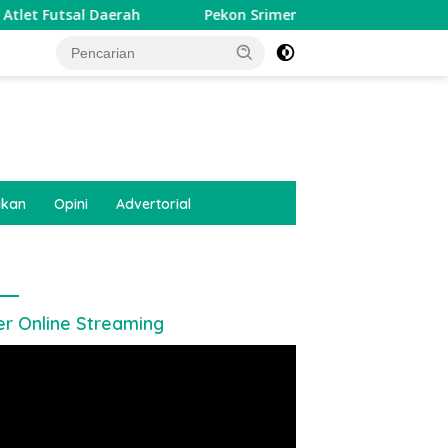
Daerah
Pekon Srimenanti Gelar Rembuk Stunting Perku
tutup
ikan
Opini
Advertorial
er Online Streaming
utar
o