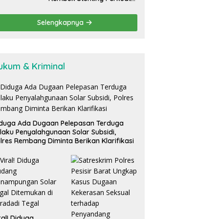
Komitmen Tekan Angka
Stunting, Dan Salurkan
Selengkapnya
BLT-DD Tahap Kedua
ukum & Kriminal
duga Ada Dugaan Pelepasan Terduga
laku Penyalahgunaan Solar Subsidi,
lres Rembang Diminta Berikan Klarifikasi
ral! Diduga