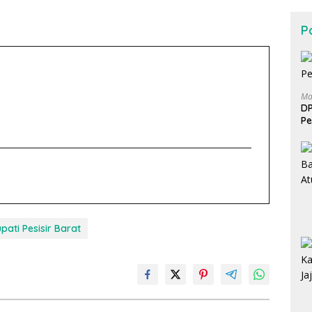
Po
Ma
DP
Pe
pati Pesisir Barat