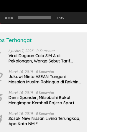
00:00
06:35
os Terhangat
Agustus 7, 2026
0 Komentar
Viral Dugaan Calo SIM A di
Pekalongan, Warga Sebut Tarif
Capai Rp1,2 Juta
2
Maret 16, 2019
0 Komentar
Jokowi Minta ASEAN Tangani
Masalah Muslim Rohingya di Rakhine
State
3
Maret 16, 2019
0 Komentar
Demi Xpander, Mitsubishi Bakal
Mengimpor Kembali Pajero Sport
4
Maret 16, 2019
0 Komentar
Sosok New Nissan Livina Terungkap,
Apa Kata NMI?