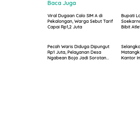
Baca Juga
Viral Dugaan Calo SIM A di
Bupati 
Pekalongan, Warga Sebut Tarif
Soekarno
Capai Rp1,2 Juta
Bibit Atl
Pecah Waris Diduga Dipungut
Selangkah
Rp1 Juta, Pelayanan Desa
Matangk
Ngabean Boja Jadi Sorotan
Kantor I
Publik
Paspor B