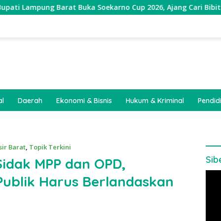
 Barat Buka Soekarno Cup 2026, Ajang Cari Bibit Atlet Futsal 
al
Daerah
Ekonomi & Bisnis
Hukum & Kriminal
Pendid
sir Barat
,
Topik Terkini
Sib
Sidak MPP dan OPD,
Pem
ublik Harus Berlandaskan
Vide