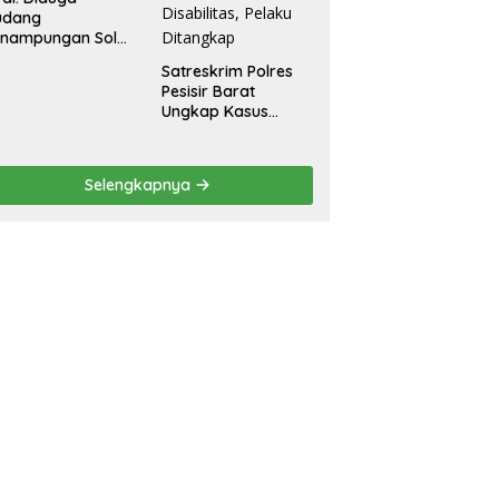
udang
enampungan Solar
egal Ditemukan di
Satreskrim Polres
radadi Tegal
Pesisir Barat
Ungkap Kasus
Dugaan Kekerasan
Seksual terhadap
Penyandang
Selengkapnya
Disabilitas, Pelaku
Ditangkap