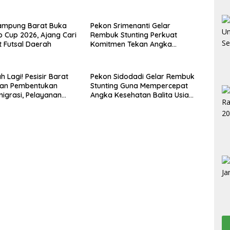
Lampung Barat Buka
Pekon Srimenanti Gelar
 Cup 2026, Ajang Cari
Rembuk Stunting Perkuat
et Futsal Daerah
Komitmen Tekan Angka
Stunting, Dan Salurkan BLT-DD
Tahap Kedua
 Lagi! Pesisir Barat
Pekon Sidodadi Gelar Rembuk
an Pembentukan
Stunting Guna Mempercepat
migrasi, Pelayanan
Angka Kesehatan Balita Usia
akal Lebih Dekat
Dini