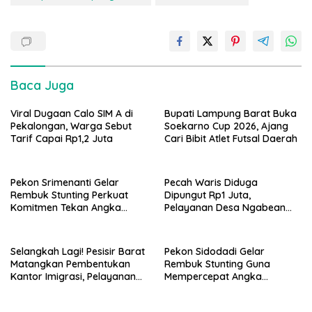
Baca Juga
Viral Dugaan Calo SIM A di
Bupati Lampung Barat Buka
Pekalongan, Warga Sebut
Soekarno Cup 2026, Ajang
Tarif Capai Rp1,2 Juta
Cari Bibit Atlet Futsal Daerah
Pekon Srimenanti Gelar
Pecah Waris Diduga
Rembuk Stunting Perkuat
Dipungut Rp1 Juta,
Komitmen Tekan Angka
Pelayanan Desa Ngabean
Stunting, Dan Salurkan BLT-
Boja Jadi Sorotan Publik
DD Tahap Kedua
Selangkah Lagi! Pesisir Barat
Pekon Sidodadi Gelar
Matangkan Pembentukan
Rembuk Stunting Guna
Kantor Imigrasi, Pelayanan
Mempercepat Angka
Paspor Bakal Lebih Dekat
Kesehatan Balita Usia Dini