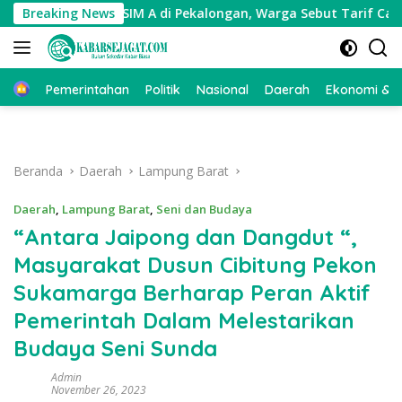
Langsung
 Dugaan Calo SIM A di Pekalongan, Warga Sebut Tarif Capai Rp1,
Breaking News
ke
konten
Beranda
Pemerintahan
Politik
Nasional
Daerah
Ekonomi & Bi
Beranda
Daerah
Lampung Barat
Daerah
,
Lampung Barat
,
Seni dan Budaya
“Antara Jaipong dan Dangdut “,
Masyarakat Dusun Cibitung Pekon
Sukamarga Berharap Peran Aktif
Pemerintah Dalam Melestarikan
Budaya Seni Sunda
Admin
November 26, 2023