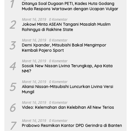
1
Ditanya Soal Dugaan PETI, Kades Huta Godang
Muda Respons Wartawan dengan Ucapan Vulgar
2
Maret 16, 2019
0 Komentar
Jokowi Minta ASEAN Tangani Masalah Muslim
Rohingya di Rakhine State
3
Maret 16, 2019
0 Komentar
Demi Xpander, Mitsubishi Bakal Mengimpor
Kembali Pajero Sport
4
Maret 16, 2019
0 Komentar
Sosok New Nissan Livina Terungkap, Apa Kata
NMI?
5
Maret 16, 2019
0 Komentar
Aliansi Nissan-Mitsubishi Luncurkan Livina Versi
Mungil
6
Maret 16, 2019
0 Komentar
Video: Kelemahan dan Kelebihan All New Terios
7
Maret 16, 2019
0 Komentar
Prabowo Resmikan Kantor DPD Gerindra di Banten